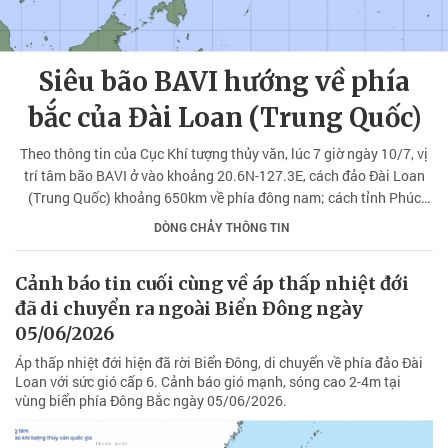
Siêu bão BAVI hướng về phía
bắc của Đài Loan (Trung Quốc)
Theo thông tin của Cục Khí tượng thủy văn, lúc 7 giờ ngày 10/7, vị
trí tâm bão BAVI ở vào khoảng 20.6N-127.3E, cách đảo Đài Loan
(Trung Quốc) khoảng 650km về phía đông nam; cách tỉnh Phúc
Kiến (Trung Quốc) khoảng 1000km về phía đông nam, cường độ
DÒNG CHẢY THÔNG TIN
của bão đã giảm đi đáng kể xuống còn cấp 14 (giảm 2 cấp so với
ngày hôm qua).
Cảnh báo tin cuối cùng về áp thấp nhiệt đới
đã di chuyển ra ngoài Biển Đông ngày
05/06/2026
Áp thấp nhiệt đới hiện đã rời Biển Đông, di chuyển về phía đảo Đài
Loan với sức gió cấp 6. Cảnh báo gió mạnh, sóng cao 2-4m tại
vùng biển phía Đông Bắc ngày 05/06/2026.