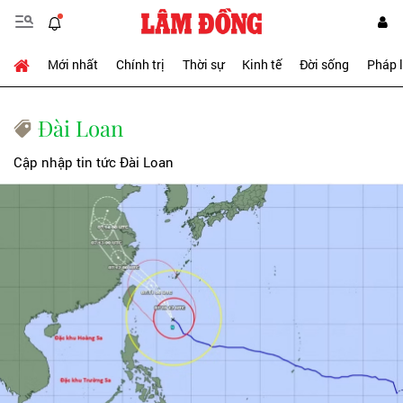
Mới nhất
Chính trị
Thời sự
Kinh tế
Đời sống
Pháp 
Đài Loan
Cập nhập tin tức Đài Loan