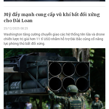
Mỹ đẩy mạnh cung cấp vũ khí bất đối xứng
cho Đài Loan
25/12/2025 08:25
Washington tăng cường chuyển giao các hệ thống tên lửa và drone
chiến lược trị giá hơn 11 tỉ USD nhằm hỗ trợ Đài Bắc củng cố năng
lực phòng thủ bất đối xứng.