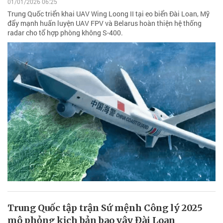
01/01/2026 06:25
Trung Quốc triển khai UAV Wing Loong II tại eo biển Đài Loan, Mỹ
đẩy mạnh huấn luyện UAV FPV và Belarus hoàn thiện hệ thống
radar cho tổ hợp phòng không S-400.
Trung Quốc tập trận Sứ mệnh Công lý 2025
mô phỏng kịch bản bao vây Đài Loan