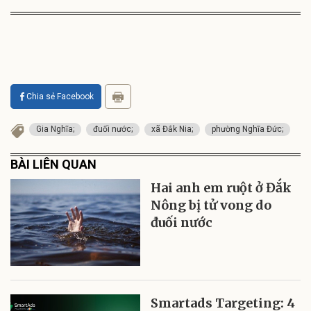
Chia sẻ Facebook
Gia Nghĩa;
đuối nước;
xã Đắk Nia;
phường Nghĩa Đức;
BÀI LIÊN QUAN
Hai anh em ruột ở Đắk
Nông bị tử vong do
đuối nước
Smartads Targeting: 4