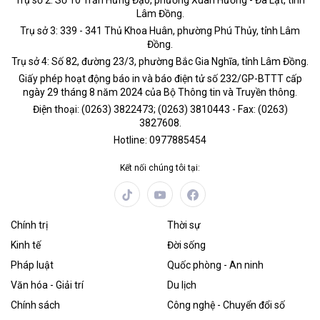
Trụ sở 2: Số 10 Trần Hưng Đạo, phường Xuân Hương - Đà Lạt, tỉnh
Lâm Đồng.
Trụ sở 3: 339 - 341 Thủ Khoa Huân, phường Phú Thủy, tỉnh Lâm
Đồng.
Trụ sở 4: Số 82, đường 23/3, phường Bắc Gia Nghĩa, tỉnh Lâm Đồng.
Giấy phép hoạt động báo in và báo điện tử số 232/GP-BTTT cấp
ngày 29 tháng 8 năm 2024 của Bộ Thông tin và Truyền thông.
Điện thoại: (0263) 3822473; (0263) 3810443 - Fax: (0263)
3827608.
Hotline: 0977885454
Kết nối chúng tôi tại:
Chính trị
Thời sự
Kinh tế
Đời sống
Pháp luật
Quốc phòng - An ninh
Văn hóa - Giải trí
Du lịch
Chính sách
Công nghệ - Chuyển đổi số