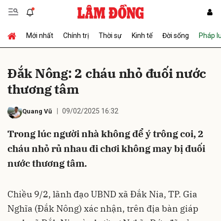
Mới nhất
Chính trị
Thời sự
Kinh tế
Đời sống
Pháp l
Gửi bình luận
Đắk Nông: 2 cháu nhỏ đuối nước
thương tâm
09/02/2025 16:32
Quang Vũ
Trong lúc người nhà không để ý trông coi, 2
cháu nhỏ rủ nhau đi chơi không may bị đuối
Hủy
Gửi
nước thương tâm.
Chiều 9/2, lãnh đạo UBND xã Đắk Nia, TP. Gia
Nghĩa (Đắk Nông) xác nhận, trên địa bàn giáp