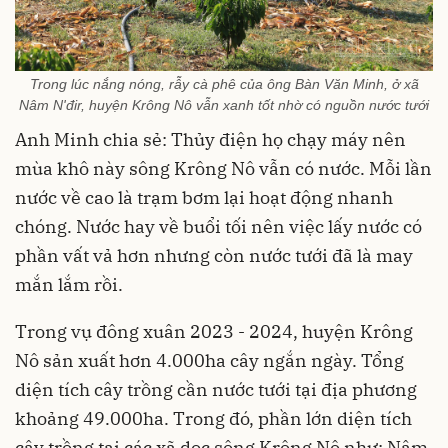
Trong lúc nắng nóng, rẫy cà phê của ông Bàn Văn Minh, ở xã
Nâm N'đir, huyện Krông Nô vẫn xanh tốt nhờ có nguồn nước tưới
Anh Minh chia sẻ: Thủy điện họ chạy máy nên
mùa khô này sông Krông Nô vẫn có nước. Mỗi lần
nước về cao là trạm bơm lại hoạt động nhanh
chóng. Nước hay về buổi tối nên việc lấy nước có
phần vất vả hơn nhưng còn nước tưới đã là may
mắn lắm rồi.
Trong vụ đông xuân 2023 - 2024, huyện Krông
Nô sản xuất hơn 4.000ha cây ngắn ngày. Tổng
diện tích cây trồng cần nước tưới tại địa phương
khoảng 49.000ha. Trong đó, phần lớn diện tích
cây trồng tại các xã dọc sông Krông Nô như: Nâm