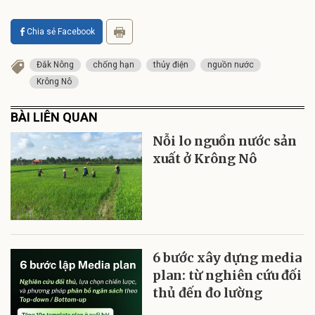
Chia sẻ Facebook
Đắk Nông
chống hạn
thủy điện
nguồn nước
Krông Nô
BÀI LIÊN QUAN
Nỗi lo nguồn nước sản
xuất ở Krông Nô
6 bước xây dựng media
plan: từ nghiên cứu đối
thủ đến đo lường