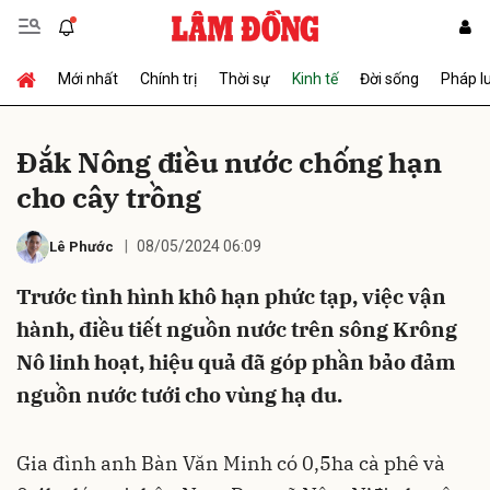
Mới nhất
Chính trị
Thời sự
Kinh tế
Đời sống
Pháp l
Gửi bình luận
Đắk Nông điều nước chống hạn
cho cây trồng
08/05/2024 06:09
Lê Phước
Trước tình hình khô hạn phức tạp, việc vận
hành, điều tiết nguồn nước trên sông Krông
Hủy
Gửi
Nô linh hoạt, hiệu quả đã góp phần bảo đảm
nguồn nước tưới cho vùng hạ du.
Gia đình anh Bàn Văn Minh có 0,5ha cà phê và