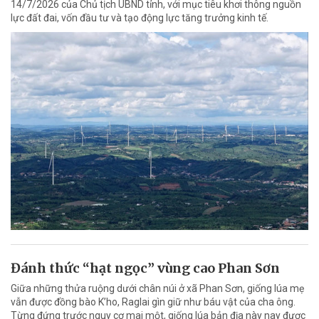
14/7/2026 của Chủ tịch UBND tỉnh, với mục tiêu khơi thông nguồn
lực đất đai, vốn đầu tư và tạo động lực tăng trưởng kinh tế.
Đánh thức “hạt ngọc” vùng cao Phan Sơn
Giữa những thửa ruộng dưới chân núi ở xã Phan Sơn, giống lúa mẹ
vẫn được đồng bào K’ho, Raglai gìn giữ như báu vật của cha ông.
Từng đứng trước nguy cơ mai một, giống lúa bản địa này nay được