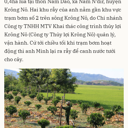
0,4ha lúa tại thôn Nam Dao, xã Nâm N’đir, huyện
Krông Nô. Hai khu rẫy của anh nằm gần khu vực
trạm bơm số 2 trên sông Krông Nô, do Chi nhánh
Công ty TNHH MTV Khai thác công trình thủy lợi
Krông Nô (Công ty Thủy lợi Krông Nô) quản lý,
vận hành. Cứ tới chiều tối khi trạm bơm hoạt
động thì anh Minh lại ra rẫy để canh nước tưới
cho cây.