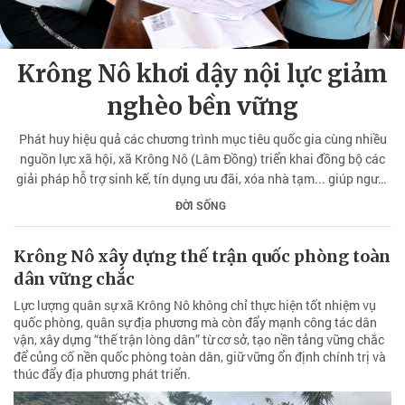
Krông Nô khơi dậy nội lực giảm
nghèo bền vững
Phát huy hiệu quả các chương trình mục tiêu quốc gia cùng nhiều
nguồn lực xã hội, xã Krông Nô (Lâm Đồng) triển khai đồng bộ các
giải pháp hỗ trợ sinh kế, tín dụng ưu đãi, xóa nhà tạm... giúp người
dân nâng cao thu nhập, từng bước thoát nghèo bền vững.
ĐỜI SỐNG
Krông Nô xây dựng thế trận quốc phòng toàn
dân vững chắc
Lực lượng quân sự xã Krông Nô không chỉ thực hiện tốt nhiệm vụ
quốc phòng, quân sự địa phương mà còn đẩy mạnh công tác dân
vận, xây dựng “thế trận lòng dân” từ cơ sở, tạo nền tảng vững chắc
để củng cố nền quốc phòng toàn dân, giữ vững ổn định chính trị và
thúc đẩy địa phương phát triển.