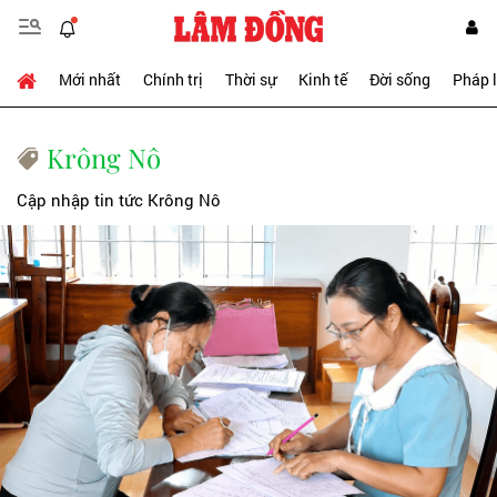
Mới nhất
Chính trị
Thời sự
Kinh tế
Đời sống
Pháp 
Krông Nô
Cập nhập tin tức Krông Nô