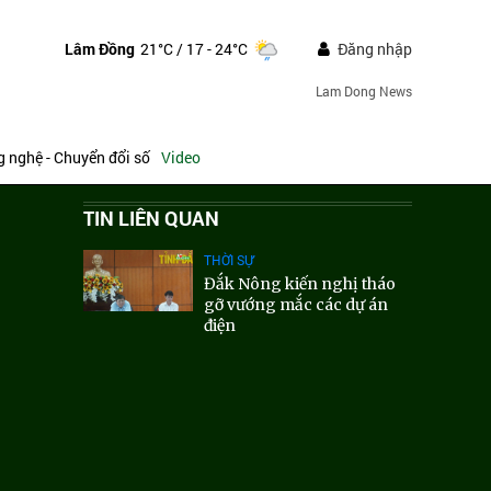
Lâm Đồng
21°C
/ 17 - 24°C
Đăng nhập
Lam Dong News
 nghệ - Chuyển đổi số
Video
TIN LIÊN QUAN
THỜI SỰ
Đắk Nông kiến nghị tháo
gỡ vướng mắc các dự án
điện