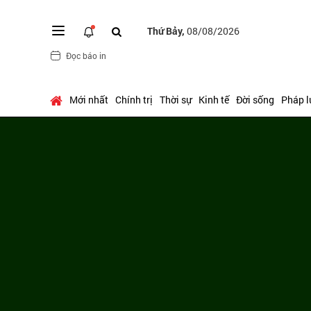
Thứ Bảy,
08/08/2026
Đọc báo in
Mới nhất
Chính trị
Thời sự
Kinh tế
Đời sống
Pháp l