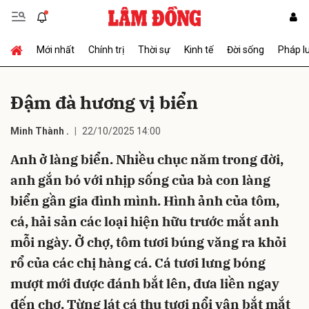
Mới nhất
Chính trị
Thời sự
Kinh tế
Đời sống
Pháp l
Gửi bình luận
Đậm đà hương vị biển
Minh Thành .
22/10/2025 14:00
Anh ở làng biển. Nhiều chục năm trong đời,
anh gắn bó với nhịp sống của bà con làng
biển gần gia đình mình. Hình ảnh của tôm,
Hủy
Gửi
cá, hải sản các loại hiện hữu trước mắt anh
mỗi ngày. Ở chợ, tôm tươi búng văng ra khỏi
rổ của các chị hàng cá. Cá tươi lưng bóng
mượt mới được đánh bắt lên, đưa liền ngay
đến chợ. Từng lát cá thu tươi nổi vân bắt mắt