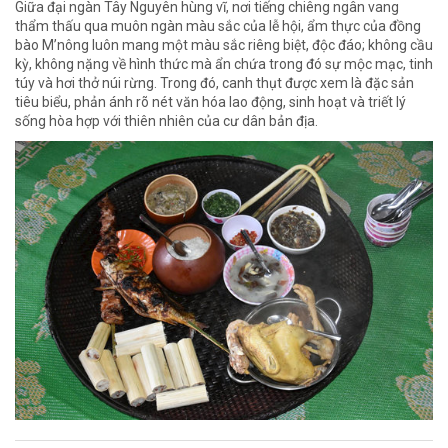
Giữa đại ngàn Tây Nguyên hùng vĩ, nơi tiếng chiêng ngân vang
thẩm thấu qua muôn ngàn màu sắc của lễ hội, ẩm thực của đồng
bào M’nông luôn mang một màu sắc riêng biệt, độc đáo; không cầu
kỳ, không nặng về hình thức mà ẩn chứa trong đó sự mộc mạc, tinh
túy và hơi thở núi rừng. Trong đó, canh thụt được xem là đặc sản
tiêu biểu, phản ánh rõ nét văn hóa lao động, sinh hoạt và triết lý
sống hòa hợp với thiên nhiên của cư dân bản địa.