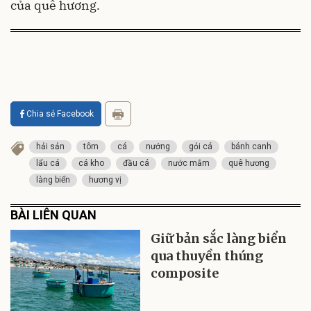
của quê hương.
Chia sẻ Facebook
hải sản
tôm
cá
nướng
gỏi cá
bánh canh
lẩu cá
cá kho
đầu cá
nước mắm
quê hương
làng biển
hương vị
BÀI LIÊN QUAN
Giữ bản sắc làng biển
qua thuyền thúng
composite