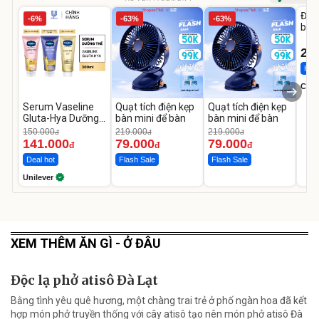
Đai 
-6%
-63%
-63%
bé 
1-9 
22
Hot 
Cecil
Serum Vaseline
Quạt tích điện kẹp
Quạt tích điện kẹp
Gluta-Hya Dưỡng
bàn mini để bàn
bàn mini để bàn
Da Sáng Mịn Sau 7
150.000
219.000
219.000
đ
đ
đ
Ngày
141.000
79.000
79.000
đ
đ
đ
Deal hot
Flash Sale
Flash Sale
Unilever
XEM THÊM ĂN GÌ - Ở ĐÂU
Độc lạ phở atisô Đà Lạt
Bằng tình yêu quê hương, một chàng trai trẻ ở phố ngàn hoa đã kết
hợp món phở truyền thống với cây atisô tạo nên món phở atisô Đà