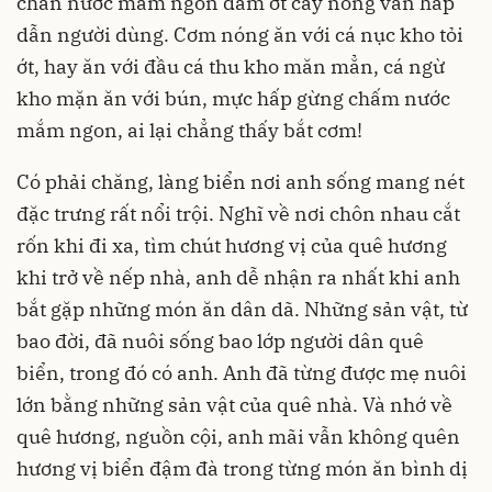
chan nước mắm ngon dằm ớt cay nồng vẫn hấp
dẫn người dùng. Cơm nóng ăn với cá nục kho tỏi
ớt, hay ăn với đầu cá thu kho măn mẳn, cá ngừ
kho mặn ăn với bún, mực hấp gừng chấm nước
mắm ngon, ai lại chẳng thấy bắt cơm!
Có phải chăng, làng biển nơi anh sống mang nét
đặc trưng rất nổi trội. Nghĩ về nơi chôn nhau cắt
rốn khi đi xa, tìm chút hương vị của quê hương
khi trở về nếp nhà, anh dễ nhận ra nhất khi anh
bắt gặp những món ăn dân dã. Những sản vật, từ
bao đời, đã nuôi sống bao lớp người dân quê
biển, trong đó có anh. Anh đã từng được mẹ nuôi
lớn bằng những sản vật của quê nhà. Và nhớ về
quê hương, nguồn cội, anh mãi vẫn không quên
hương vị biển đậm đà trong từng món ăn bình dị