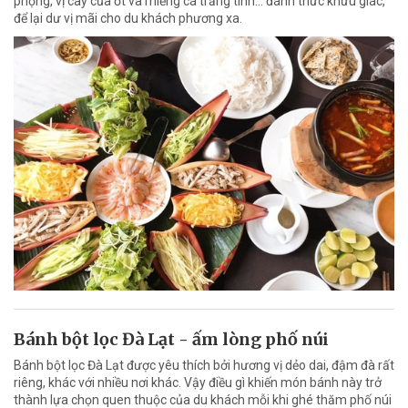
phộng, vị cay của ớt và miếng cá trắng tinh… đánh thức khứu giác,
để lại dư vị mãi cho du khách phương xa.
Bánh bột lọc Đà Lạt - ấm lòng phố núi
Bánh bột lọc Đà Lạt được yêu thích bởi hương vị dẻo dai, đậm đà rất
riêng, khác với nhiều nơi khác. Vậy điều gì khiến món bánh này trở
thành lựa chọn quen thuộc của du khách mỗi khi ghé thăm phố núi