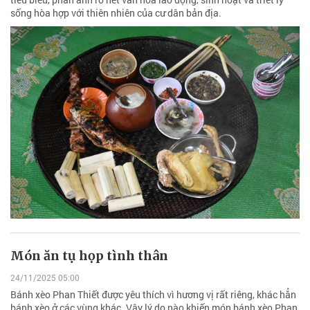
sống hòa hợp với thiên nhiên của cư dân bản địa.
Món ăn tụ họp tình thân
24/11/2025 05:00
Bánh xèo Phan Thiết được yêu thích vì hương vị rất riêng, khác hẳn
bánh xèo ở các vùng khác. Vậy lý do nào khiến món bánh xèo Phan