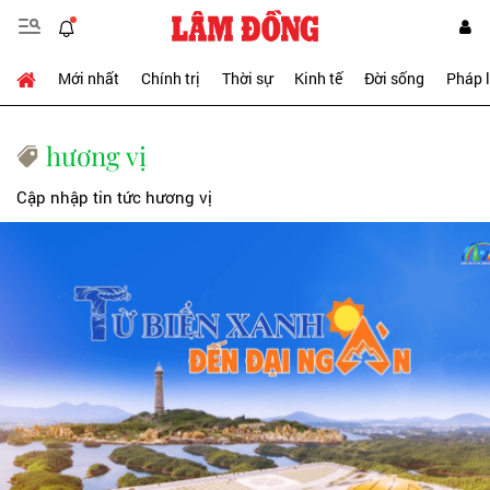
Mới nhất
Chính trị
Thời sự
Kinh tế
Đời sống
Pháp 
hương vị
Cập nhập tin tức hương vị