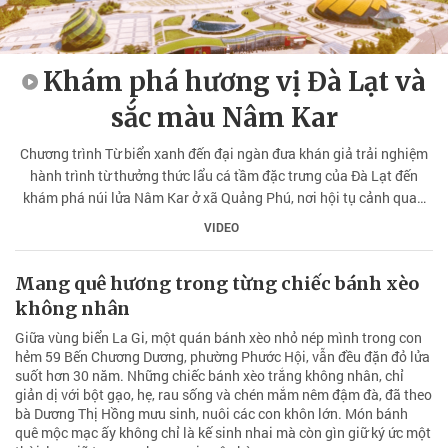
Khám phá hương vị Đà Lạt và
sắc màu Nâm Kar
Chương trình Từ biển xanh đến đại ngàn đưa khán giả trải nghiệm
hành trình từ thưởng thức lẩu cá tầm đặc trưng của Đà Lạt đến
khám phá núi lửa Nâm Kar ở xã Quảng Phú, nơi hội tụ cảnh quan
địa chất độc đáo cùng những giá trị văn hóa đặc sắc của đồng bào
VIDEO
bản địa.
Mang quê hương trong từng chiếc bánh xèo
không nhân
Giữa vùng biển La Gi, một quán bánh xèo nhỏ nép mình trong con
hẻm 59 Bến Chương Dương, phường Phước Hội, vẫn đều đặn đỏ lửa
suốt hơn 30 năm. Những chiếc bánh xèo trắng không nhân, chỉ
giản dị với bột gạo, hẹ, rau sống và chén mắm nêm đậm đà, đã theo
bà Dương Thị Hồng mưu sinh, nuôi các con khôn lớn. Món bánh
quê mộc mạc ấy không chỉ là kế sinh nhai mà còn gìn giữ ký ức một