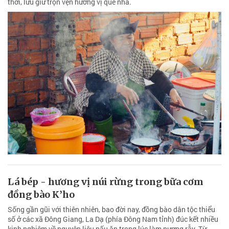
thời, lưu giữ trọn vẹn hương vị quê nhà.
Lá bép - hương vị núi rừng trong bữa cơm
đồng bào K’ho
Sống gần gũi với thiên nhiên, bao đời nay, đồng bào dân tộc thiểu
số ở các xã Đông Giang, La Dạ (phía Đông Nam tỉnh) đúc kết nhiều
kinh nghiệm về nguyên liệu nấu ăn trong lúc làm nương rẫy. Từ