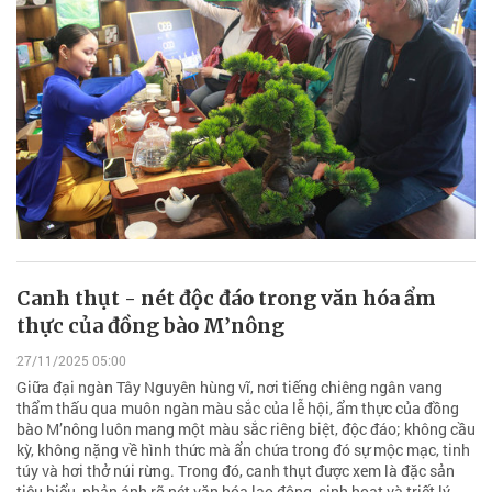
Canh thụt - nét độc đáo trong văn hóa ẩm
thực của đồng bào M’nông
27/11/2025 05:00
Giữa đại ngàn Tây Nguyên hùng vĩ, nơi tiếng chiêng ngân vang
thẩm thấu qua muôn ngàn màu sắc của lễ hội, ẩm thực của đồng
bào M’nông luôn mang một màu sắc riêng biệt, độc đáo; không cầu
kỳ, không nặng về hình thức mà ẩn chứa trong đó sự mộc mạc, tinh
túy và hơi thở núi rừng. Trong đó, canh thụt được xem là đặc sản
tiêu biểu, phản ánh rõ nét văn hóa lao động, sinh hoạt và triết lý