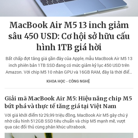
MacBook Air M5 13 inch giảm
sâu 450 USD: Cơ hội sở hữu cấu
hình 1TB giá hời
Bất chấp đợt tăng giá gần đây của Apple, mẫu MacBook Air M5 13
inch phiên bản 1TB SSD đang có mức giảm kỷ lục 450 USD trên
Amazon. Với chip M5 10 nhân GPU và 16GB RAM, đây là thời điểm
vàng để nâng cấp thiết bị.
KHOA HỌC - CÔNG NGHỆ
Giải mã MacBook Air M5: Hiệu năng chip M5
bứt phá và thực tế tăng giá tại Việt Nam
Với giá khởi điểm từ 29,99 triệu đồng, MacBook Air M5 gây chú ý
nhờ cấu hình 512GB SSD tiêu chuẩn và chip M5 mạnh mẽ, vượt
qua các đối thủ cùng phân khúc ultrabook.