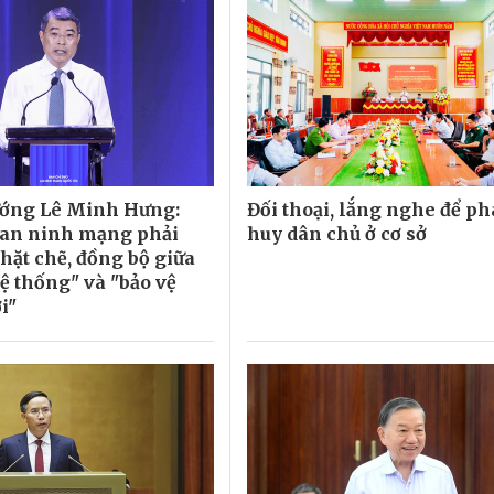
ướng Lê Minh Hưng:
Đối thoại, lắng nghe để ph
 an ninh mạng phải
huy dân chủ ở cơ sở
hặt chẽ, đồng bộ giữa
ệ thống" và "bảo vệ
i"