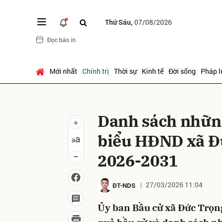
Thứ Sáu,
07/08/2026
Đọc báo in
Gửi 
Mới nhất
Chính trị
Thời sự
Kinh tế
Đời sống
Pháp l
Danh sách những
biểu HĐND xã Đ
2026-2031
27/03/2026 11:04
ĐT-NDS
Ủy ban Bầu cử xã Đức Trọn