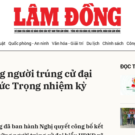
bình luận
uật
Quốc phòng - An ninh
Văn hóa - Giải trí
Du lịch
Chính sách
Công
ĐỌC T
 người trúng cử đại
ức Trọng nhiệm kỳ
Hủy
G
g đã ban hành Nghị quyết công bố kết