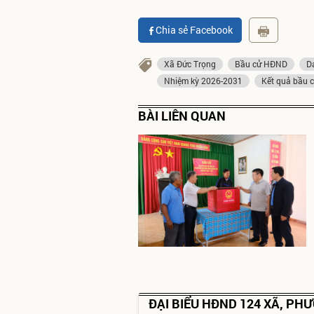
Chia sẻ Facebook
Xã Đức Trọng
Bầu cử HĐND
D
Nhiệm kỳ 2026-2031
Kết quả bầu 
BÀI LIÊN QUAN
ĐẠI BIỂU HĐND 124 XÃ, PH