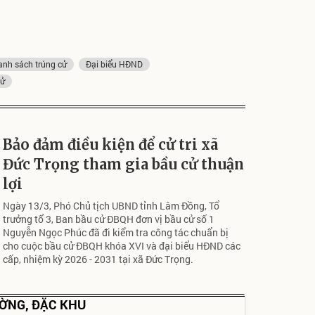
anh sách trúng cử
Đại biểu HĐND
cử
Bảo đảm điều kiện để cử tri xã
Đức Trọng tham gia bầu cử thuận
lợi
Ngày 13/3, Phó Chủ tịch UBND tỉnh Lâm Đồng, Tổ
trưởng tổ 3, Ban bầu cử ĐBQH đơn vị bầu cử số 1
Nguyễn Ngọc Phúc đã đi kiểm tra công tác chuẩn bị
cho cuộc bầu cử ĐBQH khóa XVI và đại biểu HĐND các
cấp, nhiệm kỳ 2026 - 2031 tại xã Đức Trọng.
ƯỜNG, ĐẶC KHU