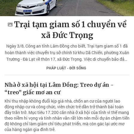
Trại tạm giam số 1 chuyển về
xã Đức Trọng
Ngày 3/8, Công an tỉnh Lâm Đồng cho biết, Trại tạm giam số 1 đã
hoàn thành việc chuyển trụ sở chính từ khu Dã Chiến, phường Xuân
Trường - Đà Lạt về thôn 17, xã Đức Trọng. Việc di chuyển bảo đảm
an ninh, an toàn, không làm gián đoạn công tác quản lý, giam giữ.
PHÁP LUẬT - ĐỜI SỐNG
Nhà ở xã hội tại Lâm Đồng: Treo dự án -
“treo” giấc mơ an cư
Khi thu nhập không đuổi kịp giá nhà, chốn an cư của người lao
động nhập cư và công chức, viên chức trẻ dần trở thành bài toán
đầy trăn trở. Mục tiêu 17.200 căn nhà ở xã hội của tỉnh vì thế mang
theo niềm hi vọng và tính nhân văn rất lớn nên mỗi dự án chậm tiến
độ không chỉ làm giảm chỉ tiêu phát triển, mà còn gác lại ước mơ
của hàng ngàn gia đình trẻ.