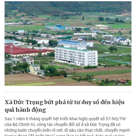
Xã Đức Trọng bứt phá từ tư duy số đến hiệu
quả hành động
Sau 1 năm 6 tháng quyết liệt triển khai Nghị quyết số 57-NQ/TW
của Bộ Chính trị, công tác chuyển đổi số ở xã Đức Trọng đã có
những bước chuyển biến rõ nét, đi sâu vào thực chất, chuyển mạnh
từ giai đoạn “đã triển khai” sang “tạo ra kết quả, hiệu quả và tác