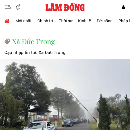
Mới nhất
Chính trị
Thời sự
Kinh tế
Đời sống
Pháp 
Xã Đức Trọng
Cập nhập tin tức Xã Đức Trọng