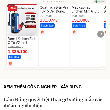
Unmute
Unmute
U
ADVERTISEMENT
Video
Quạt Tích Điện Pin
Máy cạo râu
GEP
Player
-50%
-54%
-62%
is
10-15 Cell Dùng
Enchen Mini 6 lưỡi
Đùi
loading.
Liên Tục 4-8H
dao kép mỏng
Cao
291.500
400.000
319.
đ
đ
131.874
151.000
14
đ
đ
Flash Sale
Sale Price
Best
Bơm Lốp Kích Bình
Ô Tô V2 4in1
MEDICAR –
2.690.000
đ
12.000mAh
1.335.100
đ
Hot Deal
XEM THÊM CÔNG NGHIỆP - XÂY DỰNG
Lâm Đồng quyết liệt tháo gỡ vướng mắc các
dự án nguồn điện