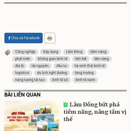
Chia sẻ Facebook
Công nghiệp
Xây dựng
Lâm Đồng
tiềm năng
phát triển
không gian kinh tế
liên kết
bền vững
địa lý
tài nguyên
đầu tư
hệ sinh thái kinh tế
logistics
du lịch nghỉ dưỡng
tăng trưởng
năng lượng tái tạo
kinh tế số
kinh tế xanh
BÀI LIÊN QUAN
Lâm Đồng bứt phá
tiềm năng, nâng tầm vị
thế