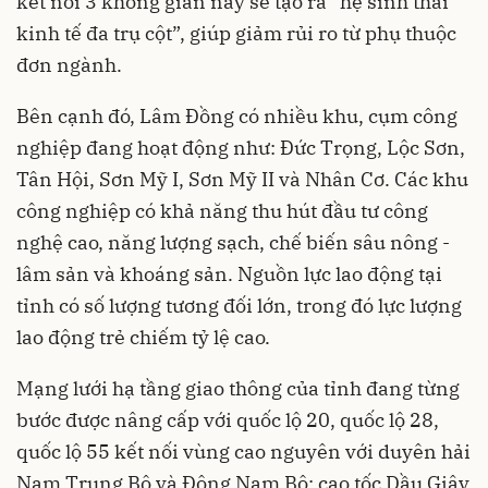
kết nối 3 không gian này sẽ tạo ra “hệ sinh thái
kinh tế đa trụ cột”, giúp giảm rủi ro từ phụ thuộc
đơn ngành.
Bên cạnh đó, Lâm Đồng có nhiều khu, cụm công
nghiệp đang hoạt động như: Đức Trọng, Lộc Sơn,
Tân Hội, Sơn Mỹ I, Sơn Mỹ II và Nhân Cơ. Các khu
công nghiệp có khả năng thu hút đầu tư công
nghệ cao, năng lượng sạch, chế biến sâu nông -
lâm sản và khoáng sản. Nguồn lực lao động tại
tỉnh có số lượng tương đối lớn, trong đó lực lượng
lao động trẻ chiếm tỷ lệ cao.
Mạng lưới hạ tầng giao thông của tỉnh đang từng
bước được nâng cấp với quốc lộ 20, quốc lộ 28,
quốc lộ 55 kết nối vùng cao nguyên với duyên hải
Nam Trung Bộ và Đông Nam Bộ; cao tốc Dầu Giây