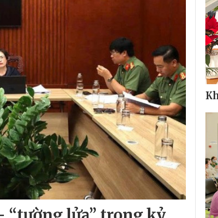
Kh
- “tường lửa” trong kỷ