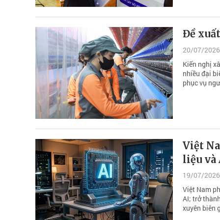
Đề xuất
20/07/2026
Kiến nghị x
nhiều đại bi
phục vụ ngư
Việt N
liệu và
19/07/2026
Việt Nam ph
AI; trở thàn
xuyên biên g