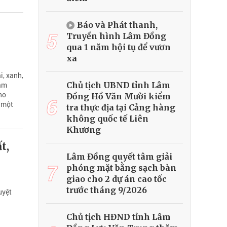
Báo và Phát thanh,
g
5
Truyền hình Lâm Đồng
qua 1 năm hội tụ để vươn
xa
i, xanh,
Chủ tịch UBND tỉnh Lâm
làm
ho
Đồng Hồ Văn Mười kiểm
6
p một
tra thực địa tại Cảng hàng
không quốc tế Liên
Khương
t,
Lâm Đồng quyết tâm giải
7
phóng mặt bằng sạch bàn
giao cho 2 dự án cao tốc
trước tháng 9/2026
uyệt
Chủ tịch HĐND tỉnh Lâm