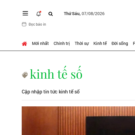
Thứ Sáu,
07/08/2026
Đọc báo in
Mới nhất
Chính trị
Thời sự
Kinh tế
Đời sống
P
kinh tế số
Cập nhập tin tức kinh tế số