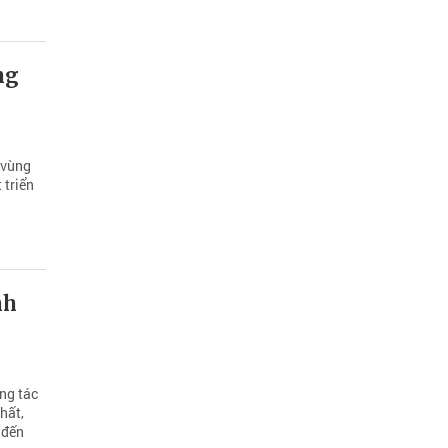
ng
 vùng
 triển
nh
ông tác
hất,
 đến