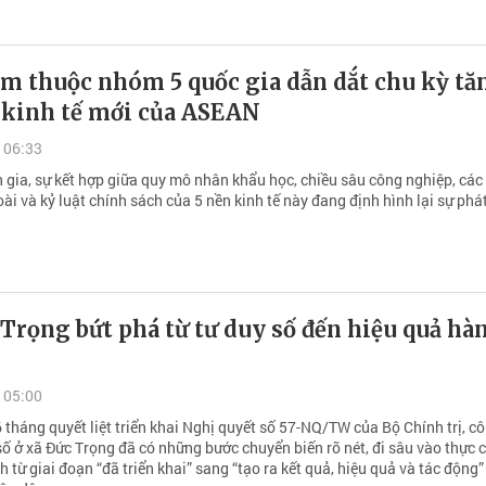
am thuộc nhóm 5 quốc gia dẫn dắt chu kỳ tă
 kinh tế mới của ASEAN
 06:33
 gia, sự kết hợp giữa quy mô nhân khẩu học, chiều sâu công nghiệp, các
i và kỷ luật chính sách của 5 nền kinh tế này đang định hình lại sự phát
Trọng bứt phá từ tư duy số đến hiệu quả hà
 05:00
tháng quyết liệt triển khai Nghị quyết số 57-NQ/TW của Bộ Chính trị, c
ố ở xã Đức Trọng đã có những bước chuyển biến rõ nét, đi sâu vào thực c
từ giai đoạn “đã triển khai” sang “tạo ra kết quả, hiệu quả và tác động”