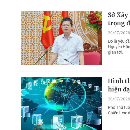
Sở Xây
trọng đ
20/07/2026
Đó là yêu c
Nguyễn Hồng
gian tới.
Hình th
hiện đạ
20/07/2026
Phó Thủ tướ
Chiến lược 