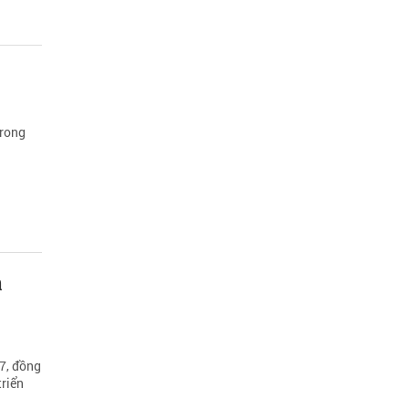
trong
n
57, đồng
triển