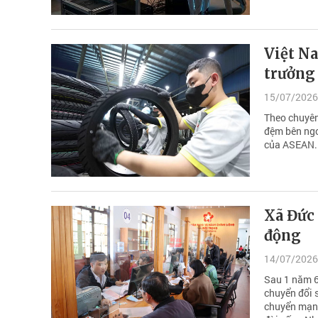
Việt N
trưởng
15/07/2026
Theo chuyên
đệm bên ngoà
của ASEAN.
Xã Đức 
động
14/07/2026
Sau 1 năm 6 
chuyển đổi s
chuyển mạnh 