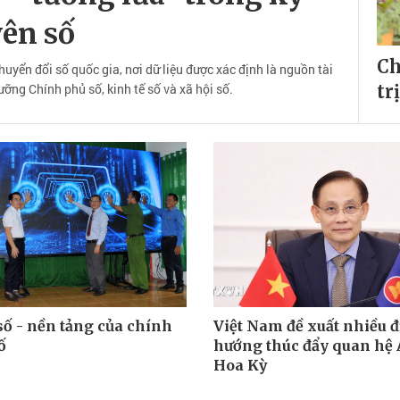
ên số
Ch
uyển đổi số quốc gia, nơi dữ liệu được xác định là nguồn tài
ỡng Chính phủ số, kinh tế số và xã hội số.
tr
số - nền tảng của chính
Việt Nam đề xuất nhiều 
ố
hướng thúc đẩy quan hệ
Hoa Kỳ