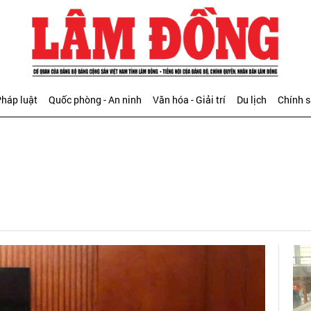
háp luật
Quốc phòng - An ninh
Văn hóa - Giải trí
Du lịch
Chính 