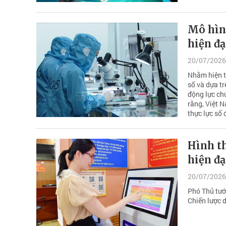
Mô hìn
hiện đạ
20/07/2026
Nhằm hiện t
số và dựa tr
động lực chủ
rằng, Việt N
thực lực số
Hình th
hiện đạ
20/07/2026
Phó Thủ tướ
Chiến lược 