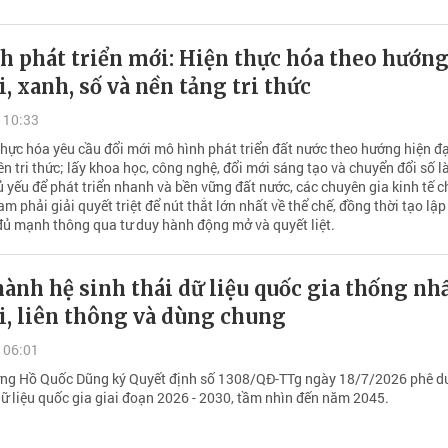
h phát triển mới: Hiện thực hóa theo hướn
i, xanh, số và nền tảng tri thức
 10:33
hực hóa yêu cầu đổi mới mô hình phát triển đất nước theo hướng hiện đạ
ên tri thức; lấy khoa học, công nghệ, đổi mới sáng tạo và chuyển đổi số 
 yếu để phát triển nhanh và bền vững đất nước, các chuyên gia kinh tế c
am phải giải quyết triệt để nút thắt lớn nhất về thể chế, đồng thời tạo lậ
 đủ mạnh thông qua tư duy hành động mở và quyết liệt.
ành hệ sinh thái dữ liệu quốc gia thống nhấ
i, liên thông và dùng chung
 06:01
ng Hồ Quốc Dũng ký Quyết định số 1308/QĐ-TTg ngày 18/7/2026 phê d
dữ liệu quốc gia giai đoạn 2026 - 2030, tầm nhìn đến năm 2045.