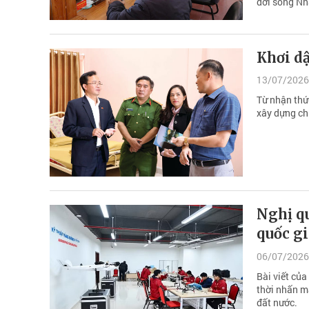
đời sống Nh
Khơi dậ
13/07/2026
Từ nhận thứ
xây dựng ch
Nghị q
quốc gi
06/07/2026
Bài viết của
thời nhấn mạ
đất nước.