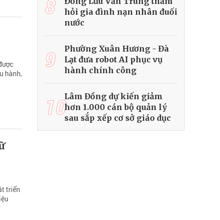
8
Đồng Lưu Văn Trung thăm
hỏi gia đình nạn nhân đuối
nước
Phường Xuân Hương - Đà
9
Lạt đưa robot AI phục vụ
 được
hành chính công
ều hành,
Lâm Đồng dự kiến giảm
10
hơn 1.000 cán bộ quản lý
sau sắp xếp cơ sở giáo dục
ữ
t triển
iệu