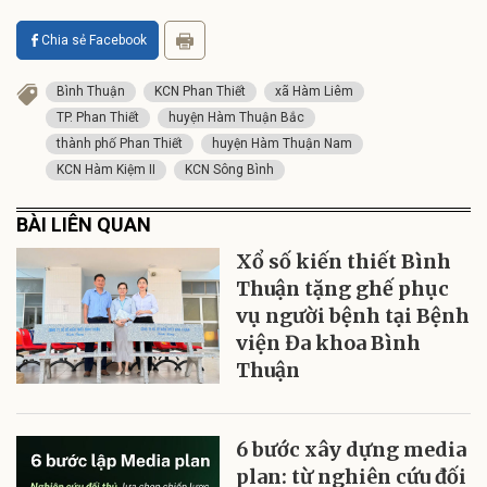
Chia sẻ Facebook
Bình Thuận
KCN Phan Thiết
xã Hàm Liêm
TP. Phan Thiết
huyện Hàm Thuận Bắc
thành phố Phan Thiết
huyện Hàm Thuận Nam
KCN Hàm Kiệm II
KCN Sông Bình
BÀI LIÊN QUAN
Xổ số kiến thiết Bình
Thuận tặng ghế phục
vụ người bệnh tại Bệnh
viện Đa khoa Bình
Thuận
6 bước xây dựng media
plan: từ nghiên cứu đối