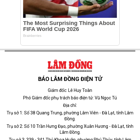
BÁO LÂM ĐỒNG ĐIỆN TỬ
Giám đốc: Lê Huy Toàn
Phó Giám đốc phụ trách báo điện tử: Vũ Ngọc Tú
Địa chỉ:
Trụ sở 1: Số 38 Quang Trung, phường Lâm Viên - Đà Lạt, tỉnh Lâm
Đồng.
Trụ sở 2: Số 10 Trần Hưng Đạo, phường Xuân Hương - Đà Lạt, tỉnh
Lâm Đồng.
Trụ sở 3: 339 - 341 Thủ Khoa Huân, phường Phú Thủy, tỉnh Lâm