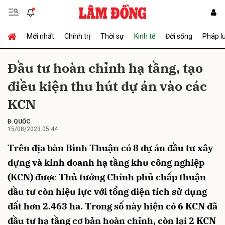
Mới nhất
Chính trị
Thời sự
Kinh tế
Đời sống
Pháp l
Gửi bình luận
Đầu tư hoàn chỉnh hạ tầng, tạo
điều kiện thu hút dự án vào các
KCN
Đ.QUỐC
15/08/2023 05:44
Trên địa bàn Bình Thuận có 8 dự án đầu tư xây
Hủy
Gửi
dựng và kinh doanh hạ tầng khu công nghiệp
(KCN) được Thủ tướng Chính phủ chấp thuận
đầu tư còn hiệu lực với tổng diện tích sử dụng
đất hơn 2.463 ha. Trong số này hiện có 6 KCN đã
đầu tư hạ tầng cơ bản hoàn chỉnh, còn lại 2 KCN