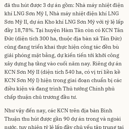
đã thu hút được 3 dự án gồm: Nhà máy nhiệt điện
khí LNG Sơn Mỹ I, Nhà máy nhiệt điện khí LNG
Sơn Mỹ II, dự án Kho khí LNG Sơn Mỹ với tỷ lệ lấp
đầy 18,78%. Tại huyện Hàm Tân còn có KCN Tân
Đức (diện tích 300 ha, thuộc địa bàn xã Tân Đức)
cũng đang triển khai thực hiện công tác đền bù
giải phóng mặt bằng, dự kiến tiến tới khởi công
xây dựng hạ tầng vào cuối năm nay. Riêng dự án
KCN Sơn Mỹ II (diện tích 540 ha, có vị trí liền kề
KCN Sơn Mỹ I) hiện trong giai đoạn chuẩn bị các
điều kiện và đang trình Thủ tướng Chính phủ
chấp thuận chủ trương đầu tư.
Như vậy đến nay, các KCN trên địa bàn Bình
Thuận thu hút được gần 90 dự án trong và ngoài
nước, tuy nhiên tỷ lệ lấp đầy chủ yếu tập trung tại