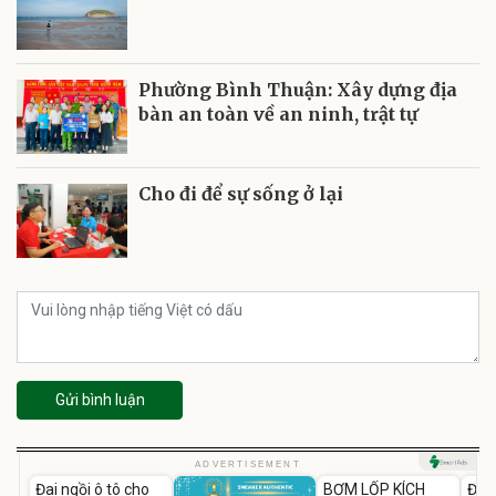
Phường Bình Thuận: Xây dựng địa
bàn an toàn về an ninh, trật tự
Cho đi để sự sống ở lại
Gửi bình luận
Unmute
Unmute
U
ADVERTISEMENT
Đai ngồi ô tô cho
BƠM LỐP KÍCH
Đèn
-37%