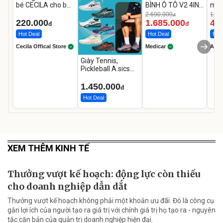
bé CECILA cho bé
BÌNH Ô TÔ V2 4IN1
mặt
1-9 tuổi
Medicar
202
2.690.000
1.08
đ
12.000mAh
LED
220.000
1.685.000
46
đ
đ
Hot Deal
Hot Deal
Flas
Cecila Offical Store
Medicar
A do
Giày Tennis,
Pickleball A.sics
Resolution X Đủ
Các Phối Màu
1.450.000
đ
Hot Deal
XEM THÊM KINH TẾ
Thưởng vượt kế hoạch: động lực còn thiếu
cho doanh nghiệp dẫn dắt
Thưởng vượt kế hoạch không phải một khoản ưu đãi. Đó là công cụ
gắn lợi ích của người tạo ra giá trị với chính giá trị họ tạo ra - nguyên
tắc căn bản của quản trị doanh nghiệp hiện đại.