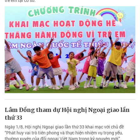
Lâm Đồng triển khai chiến dịch 90 ngày
chuẩn hóa dữ liệu gần 840.000 trẻ em
Ngày 4/8, UBND tỉnh Lâm Đồng ban hành công văn yêu cầu Sở Y tế
và UBND các xã, phường, đặc khu khẩn trương triển khai chiến dịch
90 ngày làm sạch, làm giàu và chuẩn hóa dữ liệu quản lý thông tin
trẻ em tại cơ sở.