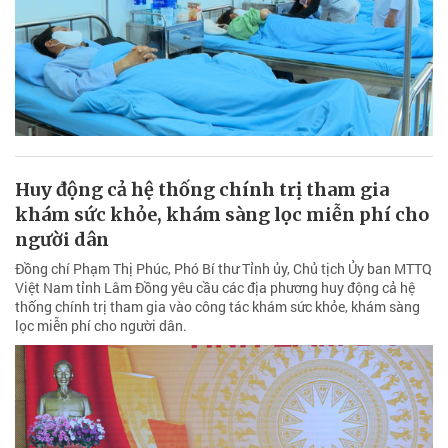
Ngày 4/8, UBND tỉnh Lâm Đồng vừa ban hành Quyết định thành lập
Ban Chỉ đạo liên ngành nhằm mở đợt tổng rà soát, kiểm tra và xử lý
nghiêm các vi phạm pháp luật về an toàn thực phẩm (ATTP) trên
phạm vi toàn tỉnh.
Huy động cả hệ thống chính trị tham gia
khám sức khỏe, khám sàng lọc miễn phí cho