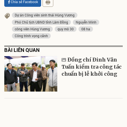
này phối hợp phường Phú Thủy thực hiện công
tác tuyên truyền vận động người dân trong việc
bồi thường, giải phóng mặt bằng đối với các hồ sơ
còn lại, hỗ trợ tái định cư cho hộ dân vùng dự án.
Địa phương không để xảy ra tình trạng lấn
chiếm, tái lấn chiếm trong vùng dự án…
Chia sẻ Facebook
Dự án Công viên sinh thái Hùng Vương
Phó Chủ tịch UBND tỉnh Lâm Đồng
Nguyễn Minh
công viên Hùng Vương
quy mô 30
08 ha
Công trình vọng cảnh
BÀI LIÊN QUAN
Đồng chí Đinh Văn