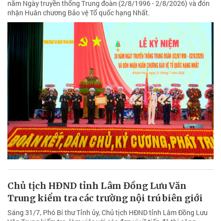
Trung đoàn Tàu ngầm 196 đón nhận Huân
chương Bảo vệ Tổ quốc hạng Nhất
Ngày 31/7, tại Căn cứ quân sự Cam Ranh (tỉnh Khánh Hòa), Trung
đoàn Tàu ngầm 196 Hải quân - đơn vị kết nghĩa với Báo và Phát
thanh, Truyền hình Lâm Đồng long trọng tổ chức Lễ kỷ niệm 30
năm Ngày truyền thống Trung đoàn (2/8/1996 - 2/8/2026) và đón
nhận Huân chương Bảo vệ Tổ quốc hạng Nhất.