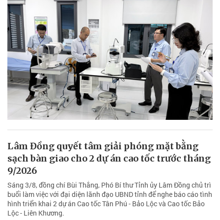
Sở Y tế Lâm Đồng cảnh báo thủ đoạn mạo
danh đoàn kiểm tra để lừa đảo
Ngày 3/8, Sở Y tế tỉnh Lâm Đồng ban hành văn bản cảnh báo về
tình trạng các đối tượng xấu giả danh cán bộ y tế, thành viên đoàn
kiểm tra liên ngành nhằm đe dọa, chiếm đoạt tài sản của người dân
và các cơ sở y, dược tư nhân trên địa bàn.