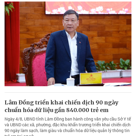
Lâm Đồng quyết tâm giải phóng mặt bằng
sạch bàn giao cho 2 dự án cao tốc trước tháng
9/2026
Sáng 3/8, đồng chí Bùi Thắng, Phó Bí thư Tỉnh ủy Lâm Đồng chủ trì
buổi làm việc với đại diện lãnh đạo UBND tỉnh để nghe báo cáo tình
hình triển khai 2 dự án Cao tốc Tân Phú - Bảo Lộc và Cao tốc Bảo
Lộc - Liên Khương.