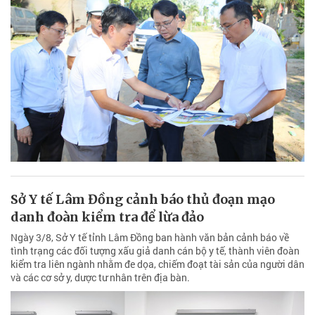
Ấn định mốc thời gian cho từng hạng mục dự
án đường ở Mũi Né
Đây là yêu cầu của đồng chí Đặng Hồng Sỹ, Phó Bí thư Thường trực
Tỉnh ủy Lâm Đồng trong buổi kiểm tra thực tế tiến độ thực hiện dự
án Sửa chữa, nâng cấp đường Nguyễn Đình Chiểu và đường Huỳnh
Thúc Kháng (đoạn từ Khu du lịch Hoàng Ngọc đến ngã ba Làng
Chài), phường Mũi Né vào sáng 3/8.