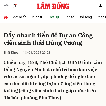
Mới nhất
Chính trị
Thời sự
Kinh tế
Đời sống
Pháp 
Gửi bình luận
Đẩy nhanh tiến độ Dự án Công
viên sinh thái Hùng Vương
Thái Khoa
18/08/2025 20:23
Chiều nay, 18/8, Phó Chủ tịch UBND tỉnh Lâm
Đồng Nguyễn Minh đã chủ trì buổi làm việc
Hủy
Gửi
với các sở, ngành, địa phương để nghe báo
cáo tiến độ thi công Dự án Công viên Hùng
Vương (công viên sinh thái ngập nước trên
địa bàn phường Phú Thủy).