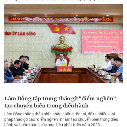
Lâm Đồng tham dự Hội nghị Ngoại giao lần
thứ 33
Ngày 1/8, Hội nghị Ngoại giao lần thứ 33 khai mạc với chủ đề
“Phát huy vai trò tiên phong và thực hiện nhiệm vụ trọng yếu,
thường xuyên của đối ngoại Việt Nam trong kỷ nguyên mới”.