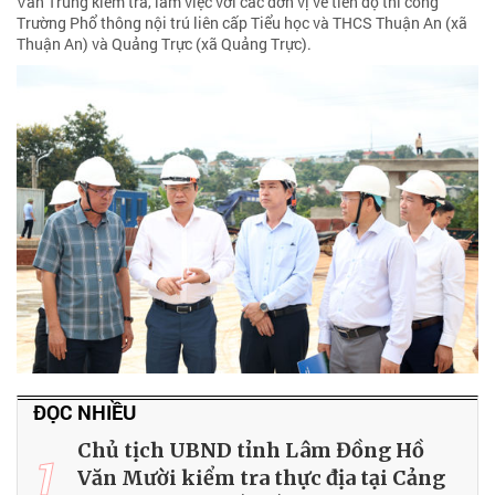
Chủ tịch HĐND tỉnh Lâm Đồng Lưu Văn
Trung kiểm tra các trường nội trú biên giới
Sáng 31/7, Phó Bí thư Tỉnh ủy, Chủ tịch HĐND tỉnh Lâm Đồng Lưu
Văn Trung kiểm tra, làm việc với các đơn vị về tiến độ thi công
Trường Phổ thông nội trú liên cấp Tiểu học và THCS Thuận An (xã
Thuận An) và Quảng Trực (xã Quảng Trực).