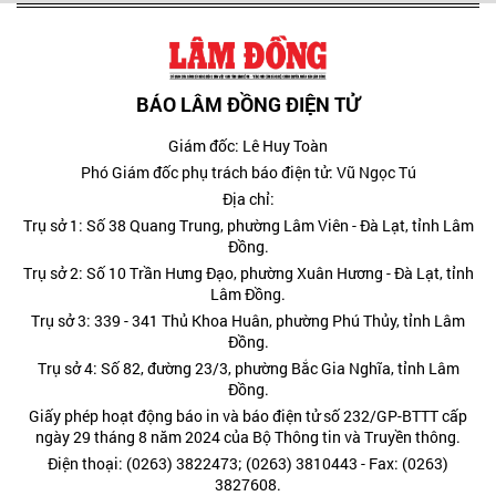
4
Những người lính trên hành trình
trả lại tên cho liệt sĩ
Hơn 10.000 người tham dự Lễ khai
5
mạc Sports Festival 2026 tại
NovaWorld Phan Thiet
BÁO LÂM ĐỒNG ĐIỆN TỬ
Giám đốc: Lê Huy Toàn
Phó Giám đốc phụ trách báo điện tử: Vũ Ngọc Tú
Địa chỉ:
Trụ sở 1: Số 38 Quang Trung, phường Lâm Viên - Đà Lạt, tỉnh Lâm
Đồng.