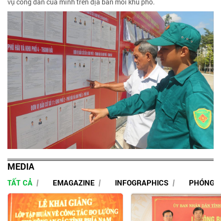
vụ công dân của mình trên địa bàn mỗi khu phố.
MEDIA
TẤT CẢ
EMAGAZINE
INFOGRAPHICS
PHÓNG 