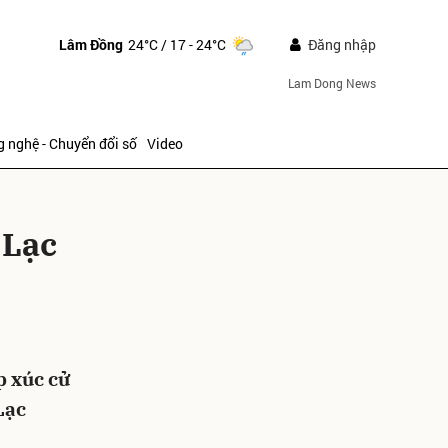
Lâm Đồng
24°C
/ 17 - 24°C
Đăng nhập
Lam Dong News
 nghệ - Chuyển đổi số
Video
 Lạc
ửi
p xúc cử
Lạc