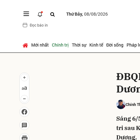
Thứ Bảy,
08/08/2026
Đọc báo in
Gửi 
Mới nhất
Chính trị
Thời sự
Kinh tế
Đời sống
Pháp l
ĐBQH
Dươ
Chính T
Sáng 6/
tri sau 
Dương.