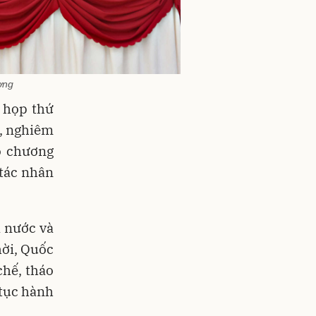
ơng
ỳ họp thứ
g, nghiêm
ộ chương
 tác nhân
 nước và
hời, Quốc
chế, tháo
 tục hành