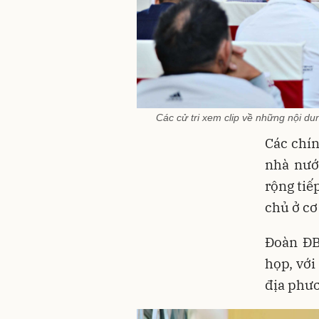
Các cử tri xem clip về những nội d
Các chín
nhà nướ
rộng tiế
chủ ở cơ
Đoàn ĐB
họp, với
địa phươ