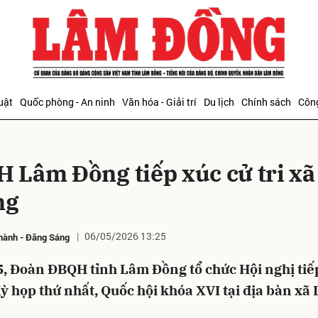
bình luận
uật
Quốc phòng - An ninh
Văn hóa - Giải trí
Du lịch
Chính sách
Công
 Lâm Đồng tiếp xúc cử tri xã
ng
06/05/2026 13:25
hành
-
Đăng Sáng
Hủy
G
5, Đoàn ĐBQH tỉnh Lâm Đồng tổ chức Hội nghị tiế
Kỳ họp thứ nhất, Quốc hội khóa XVI tại địa bàn xã 