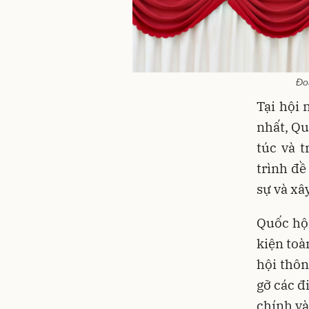
Đo
Tại hội 
nhất, Qu
túc và 
trình đề
sự và xâ
Quốc hộ
kiện toà
hội thôn
gỡ các đ
chính và