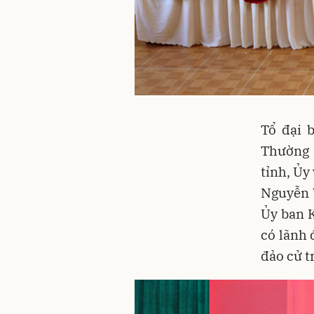
Tổ đại 
Thường 
tỉnh, Ủy
Nguyễn 
Ủy ban 
có lãnh 
đảo cử t