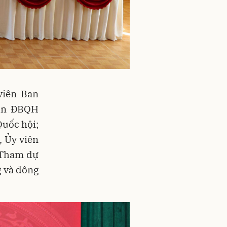
viên Ban
oàn ĐBQH
Quốc hội;
 Ủy viên
 Tham dự
g và đông