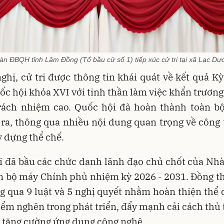
àn ĐBQH tỉnh Lâm Đồng (Tổ bầu cử số 1) tiếp xúc cử tri tại xã Lạc Dư
nghị, cử tri được thông tin khái quát về kết quả K
ốc hội khóa XVI với tinh thần làm việc khẩn trươn
trách nhiệm cao. Quốc hội đã hoàn thành toàn b
 ra, thông qua nhiều nội dung quan trọng về công
y dựng thể chế.
i đã bầu các chức danh lãnh đạo chủ chốt của Nhà
n bộ máy Chính phủ nhiệm kỳ 2026 - 2031. Đồng t
g qua 9 luật và 5 nghị quyết nhằm hoàn thiện thể 
iểm nghẽn trong phát triển, đẩy mạnh cải cách thủ
 tăng cường ứng dụng công nghệ.