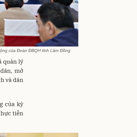
ạt động của Đoàn ĐBQH tỉnh Lâm Đồng
ả quản lý
 dân, mở
ch và dân
g của kỳ
thực tiễn