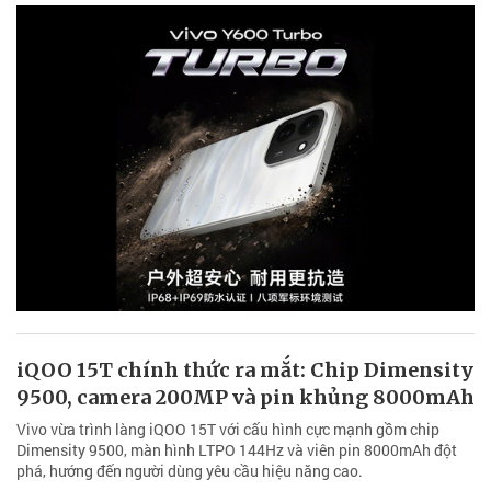
iQOO 15T chính thức ra mắt: Chip Dimensity
9500, camera 200MP và pin khủng 8000mAh
Vivo vừa trình làng iQOO 15T với cấu hình cực mạnh gồm chip
Dimensity 9500, màn hình LTPO 144Hz và viên pin 8000mAh đột
phá, hướng đến người dùng yêu cầu hiệu năng cao.