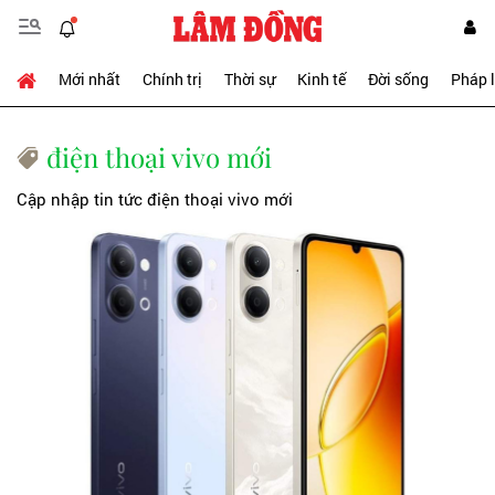
Mới nhất
Chính trị
Thời sự
Kinh tế
Đời sống
Pháp 
điện thoại vivo mới
Cập nhập tin tức điện thoại vivo mới