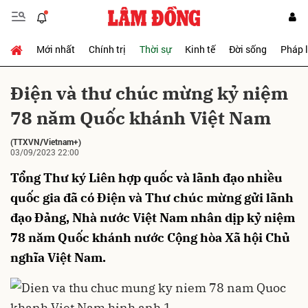
Mới nhất
Chính trị
Thời sự
Kinh tế
Đời sống
Pháp 
Gửi bình luận
Điện và thư chúc mừng kỷ niệm
78 năm Quốc khánh Việt Nam
(TTXVN/Vietnam+)
03/09/2023 22:00
Tổng Thư ký Liên hợp quốc và lãnh đạo nhiều
quốc gia đã có Điện và Thư chúc mừng gửi lãnh
Hủy
Gửi
đạo Đảng, Nhà nước Việt Nam nhân dịp kỷ niệm
78 năm Quốc khánh nước Cộng hòa Xã hội Chủ
nghĩa Việt Nam.