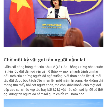
Chờ một kỷ vật gọi tên người nằm lại
Giữa cái nắng bỏng rát của Khu Lê (xã Hòa Thắng), từng nhát cuốc
lật lên lớp đất đã ngủ yên gần 6 thập kỷ, mở ra hành trình tìm lại
dấu tích của những người đã ngã xuống. Với thân nhân liệt sĩ, mỗi
tấc đất được bóc tách đều nhen lên một niềm hi vọng. Họ không chỉ
mong tìm thấy hài cốt người thân, mà còn khắc khoải chờ một đôi
dép cao su, chiếc kẹp tóc hay bất kỳ kỷ vật nào còn sót lại để có thể
gọi đúng tên người đã nằm lại giữa chiến khu năm nào.