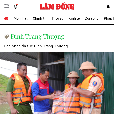
Mới nhất
Chính trị
Thời sự
Kinh tế
Đời sống
Pháp 
Đinh Trang Thượng
Cập nhập tin tức Đinh Trang Thượng