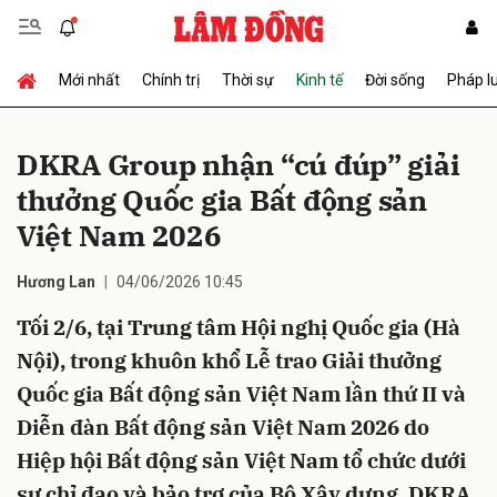
Mới nhất
Chính trị
Thời sự
Kinh tế
Đời sống
Pháp l
Gửi bình luận
DKRA Group nhận “cú đúp” giải
thưởng Quốc gia Bất động sản
Việt Nam 2026
Hương Lan
04/06/2026 10:45
Tối 2/6, tại Trung tâm Hội nghị Quốc gia (Hà
Hủy
Gửi
Nội), trong khuôn khổ Lễ trao Giải thưởng
Quốc gia Bất động sản Việt Nam lần thứ II và
Diễn đàn Bất động sản Việt Nam 2026 do
Hiệp hội Bất động sản Việt Nam tổ chức dưới
sự chỉ đạo và bảo trợ của Bộ Xây dựng, DKRA