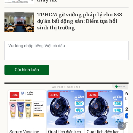
TP.HCM gỡ vướng pháp lý cho 838
dự án bất động sản: Điểm tựa hồi
sinh thị trường
Gửi bình luận
U
ADVERTISEMENT
Đai 
-6%
-63%
-63%
bé 
1-9 
22
Hot 
Cecil
Serum Vaseline
Quạt tích điện kẹp
Quạt tích điện kẹp