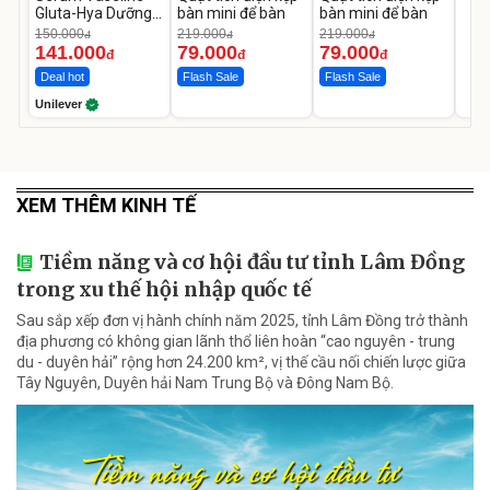
Gluta-Hya Dưỡng
bàn mini để bàn
bàn mini để bàn
Da Sáng Mịn Sau 7
150.000
219.000
219.000
đ
đ
đ
Ngày
141.000
79.000
79.000
đ
đ
đ
Deal hot
Flash Sale
Flash Sale
Unilever
XEM THÊM KINH TẾ
Tiềm năng và cơ hội đầu tư tỉnh Lâm Đồng
trong xu thế hội nhập quốc tế
Sau sắp xếp đơn vị hành chính năm 2025, tỉnh Lâm Đồng trở thành
địa phương có không gian lãnh thổ liên hoàn “cao nguyên - trung
du - duyên hải” rộng hơn 24.200 km², vị thế cầu nối chiến lược giữa
Tây Nguyên, Duyên hải Nam Trung Bộ và Đông Nam Bộ.