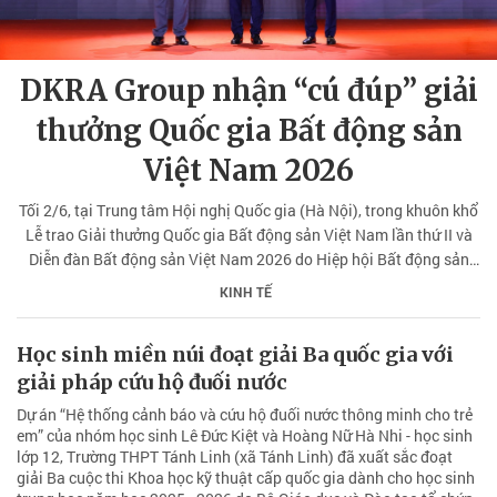
DKRA Group nhận “cú đúp” giải
thưởng Quốc gia Bất động sản
Việt Nam 2026
Tối 2/6, tại Trung tâm Hội nghị Quốc gia (Hà Nội), trong khuôn khổ
Lễ trao Giải thưởng Quốc gia Bất động sản Việt Nam lần thứ II và
Diễn đàn Bất động sản Việt Nam 2026 do Hiệp hội Bất động sản
Việt Nam tổ chức dưới sự chỉ đạo và bảo trợ của Bộ Xây dựng,
KINH TẾ
DKRA Group đã được vinh danh với 2 giải thưởng quan trọng.
Học sinh miền núi đoạt giải Ba quốc gia với
giải pháp cứu hộ đuối nước
Dự án “Hệ thống cảnh báo và cứu hộ đuối nước thông minh cho trẻ
em” của nhóm học sinh Lê Đức Kiệt và Hoàng Nữ Hà Nhi - học sinh
lớp 12, Trường THPT Tánh Linh (xã Tánh Linh) đã xuất sắc đoạt
giải Ba cuộc thi Khoa học kỹ thuật cấp quốc gia dành cho học sinh