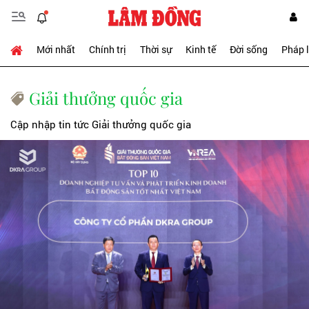
Mới nhất
Chính trị
Thời sự
Kinh tế
Đời sống
Pháp 
Giải thưởng quốc gia
Cập nhập tin tức Giải thưởng quốc gia