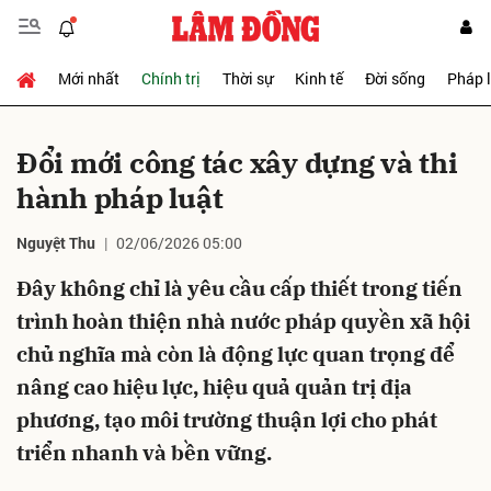
Mới nhất
Chính trị
Thời sự
Kinh tế
Đời sống
Pháp 
Gửi bình luận
Đổi mới công tác xây dựng và thi
hành pháp luật
Nguyệt Thu
02/06/2026 05:00
Đây không chỉ là yêu cầu cấp thiết trong tiến
trình hoàn thiện nhà nước pháp quyền xã hội
Hủy
Gửi
chủ nghĩa mà còn là động lực quan trọng để
nâng cao hiệu lực, hiệu quả quản trị địa
phương, tạo môi trường thuận lợi cho phát
triển nhanh và bền vững.