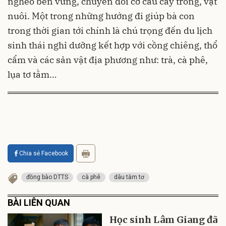
nghèo bền vững, chuyển đổi cơ cấu cây trồng, vật
nuôi. Một trong những hướng đi giúp bà con
trong thời gian tới chính là chú trọng đến du lịch
sinh thái nghỉ dưỡng kết hợp với cồng chiêng, thổ
cẩm và các sản vật địa phương như: trà, cà phê,
lụa tơ tằm…
Chia sẻ Facebook
đồng bào DTTS
cà phê
dâu tằm tơ
BÀI LIÊN QUAN
Học sinh Lâm Giang đã