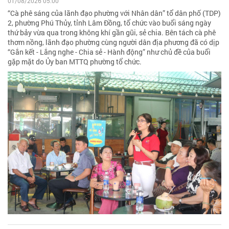
01/08/2026 05:00
“Cà phê sáng của lãnh đạo phường với Nhân dân” tổ dân phố (TDP)
2, phường Phú Thủy, tỉnh Lâm Đồng, tổ chức vào buổi sáng ngày
thứ bảy vừa qua trong không khí gần gũi, sẻ chia. Bên tách cà phê
thơm nồng, lãnh đạo phường cùng người dân địa phương đã có dịp
“Gắn kết - Lắng nghe - Chia sẻ - Hành động” như chủ đề của buổi
gặp mặt do Ủy ban MTTQ phường tổ chức.