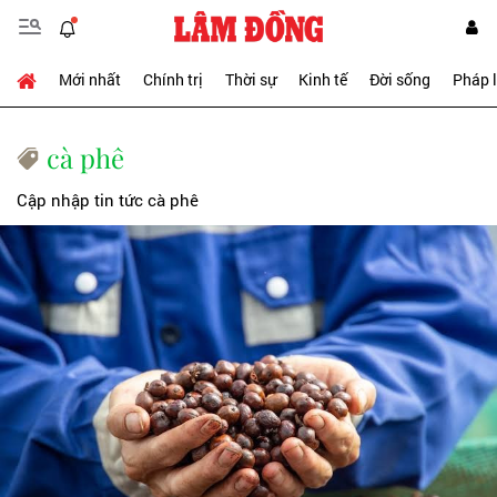
Mới nhất
Chính trị
Thời sự
Kinh tế
Đời sống
Pháp 
cà phê
Cập nhập tin tức cà phê