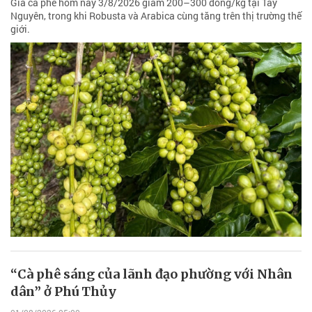
Giá cà phê hôm nay 3/8/2026 giảm 200–300 đồng/kg tại Tây
Nguyên, trong khi Robusta và Arabica cùng tăng trên thị trường thế
giới.
“Cà phê sáng của lãnh đạo phường với Nhân
dân” ở Phú Thủy