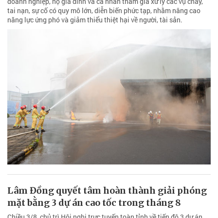
doanh nghiệp, hộ gia đình và cá nhân tham gia xử lý các vụ cháy,
tai nạn, sự cố có quy mô lớn, diễn biến phức tạp, nhằm nâng cao
năng lực ứng phó và giảm thiểu thiệt hại về người, tài sản.
Lâm Đồng quyết tâm hoàn thành giải phóng
mặt bằng 3 dự án cao tốc trong tháng 8
Chiều 3/8, chủ trì Hội nghị trực tuyến toàn tỉnh về tiến độ 3 dự án