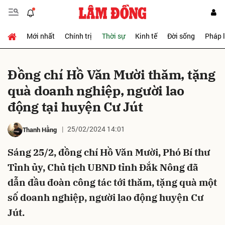
Mới nhất
Chính trị
Thời sự
Kinh tế
Đời sống
Pháp 
Gửi bình luận
Đồng chí Hồ Văn Mười thăm, tặng
quà doanh nghiệp, người lao
động tại huyện Cư Jút
25/02/2024 14:01
Thanh Hằng
Sáng 25/2, đồng chí Hồ Văn Mười, Phó Bí thư
Hủy
Gửi
Tỉnh ủy, Chủ tịch UBND tỉnh Đắk Nông đã
dẫn đầu đoàn công tác tới thăm, tặng quà một
số doanh nghiệp, người lao động huyện Cư
Jút.