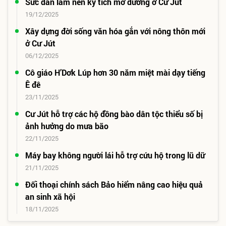
Sức dân làm nên kỳ tích mở đường ở Cư Jút
19/12/2025
Xây dựng đời sống văn hóa gắn với nông thôn mới
ở Cư Jút
06/12/2025
Cô giáo H’Dơk Lúp hơn 30 năm miệt mài dạy tiếng
Ê đê
23/11/2025
Cư Jút hỗ trợ các hộ đồng bào dân tộc thiểu số bị
ảnh hưởng do mưa bão
22/11/2025
Máy bay không người lái hỗ trợ cứu hộ trong lũ dữ
21/11/2025
Đối thoại chính sách Bảo hiểm nâng cao hiệu quả
an sinh xã hội
18/11/2025