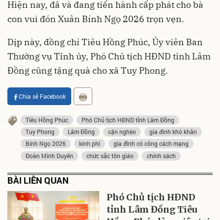
Hiện nay, đã và đang tiến hành cấp phát cho bà
con vui đón Xuân Bính Ngọ 2026 trọn vẹn.
Dịp này, đồng chí Tiêu Hồng Phúc, Ủy viên Ban
Thường vụ Tỉnh ủy, Phó Chủ tịch HĐND tỉnh Lâm
Đồng cũng tặng quà cho xã Tuy Phong.
Chia sẻ Facebook
Tiêu Hồng Phúc
Phó Chủ tịch HĐND tỉnh Lâm Đồng
Tuy Phong
Lâm Đồng
cận nghèo
gia đình khó khăn
Bính Ngọ 2026
kinh phí
gia đình có công cách mạng
Đoàn Minh Duyên
chức sắc tôn giáo
chính sách
BÀI LIÊN QUAN
Phó Chủ tịch HĐND
tỉnh Lâm Đồng Tiêu