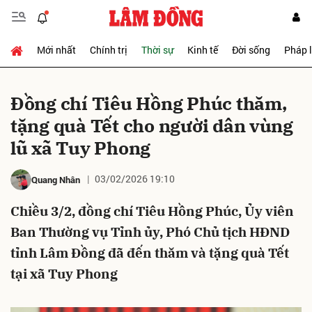
Mới nhất
Chính trị
Thời sự
Kinh tế
Đời sống
Pháp 
Gửi bình luận
Đồng chí Tiêu Hồng Phúc thăm,
tặng quà Tết cho người dân vùng
lũ xã Tuy Phong
03/02/2026 19:10
Quang Nhân
Chiều 3/2, đồng chí Tiêu Hồng Phúc, Ủy viên
Hủy
Gửi
Ban Thường vụ Tỉnh ủy, Phó Chủ tịch HĐND
tỉnh Lâm Đồng đã đến thăm và tặng quà Tết
tại xã Tuy Phong