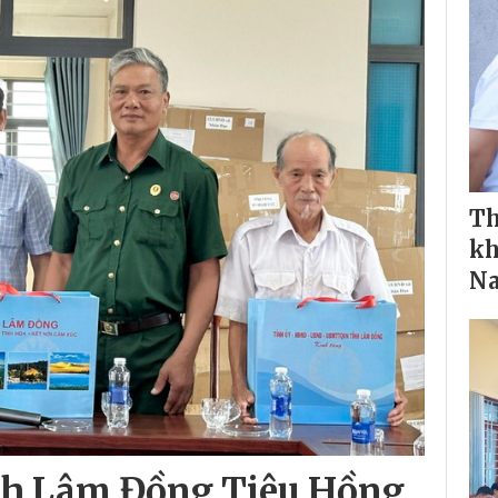
Th
kh
Na
nh Lâm Đồng Tiêu Hồng