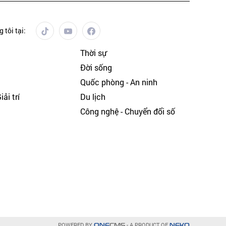
 tôi tại:
Thời sự
Đời sống
Quốc phòng - An ninh
ải trí
Du lịch
h
Công nghệ - Chuyển đổi số
POWERED BY
- A PRODUCT OF
ONE
CMS
NEKO