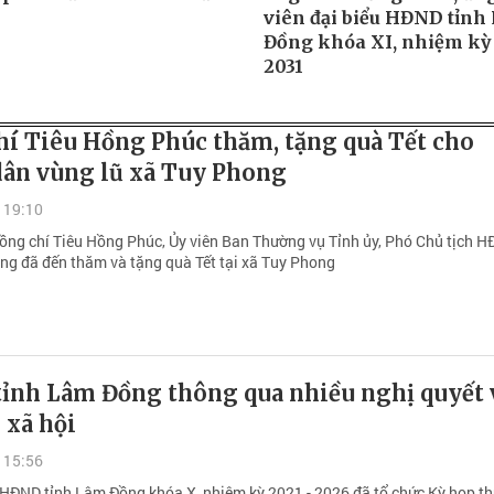
viên đại biểu HĐND tỉnh
Đồng khóa XI, nhiệm kỳ 
2031
hí Tiêu Hồng Phúc thăm, tặng quà Tết cho
dân vùng lũ xã Tuy Phong
 19:10
đồng chí Tiêu Hồng Phúc, Ủy viên Ban Thường vụ Tỉnh ủy, Phó Chủ tịch 
ng đã đến thăm và tặng quà Tết tại xã Tuy Phong
ỉnh Lâm Đồng thông qua nhiều nghị quyết 
 xã hội
 15:56
 HĐND tỉnh Lâm Đồng khóa X, nhiệm kỳ 2021 - 2026 đã tổ chức Kỳ họp th