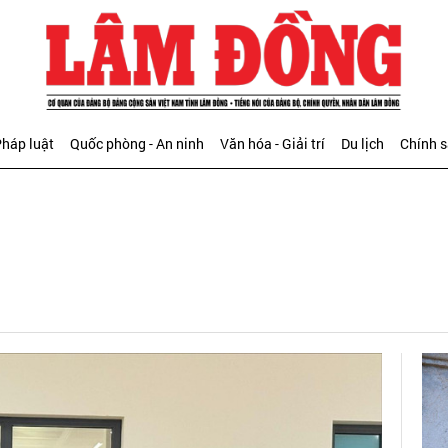
háp luật
Quốc phòng - An ninh
Văn hóa - Giải trí
Du lịch
Chính 