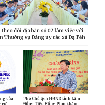
 theo dõi địa bàn số 07 làm việc với
n Thường vụ Đảng ủy các xã Đạ Tẻh
ng của
Phó Chủ tịch HĐND tỉnh Lâm
 cử
Đồng Tiêu Hồng Phúc thăm,