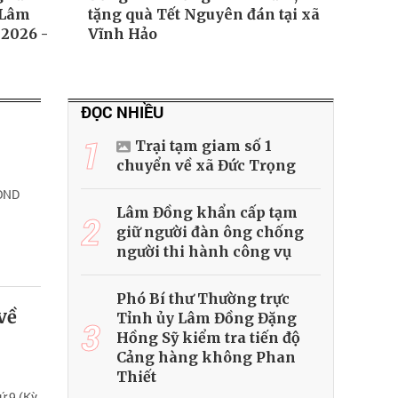
 Lâm
tặng quà Tết Nguyên đán tại xã
2026 -
Vĩnh Hảo
ĐỌC NHIỀU
1
Trại tạm giam số 1
chuyển về xã Đức Trọng
HĐND
Lâm Đồng khẩn cấp tạm
2
giữ người đàn ông chống
người thi hành công vụ
Phó Bí thư Thường trực
về
Tỉnh ủy Lâm Đồng Đặng
3
Hồng Sỹ kiểm tra tiến độ
Cảng hàng không Phan
Thiết
ứ 9 (Kỳ