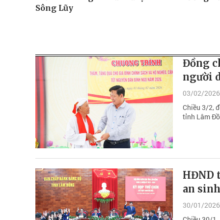
Sông Lũy
Đồng c
người 
03/02/2026
Chiều 3/2, 
tỉnh Lâm Đồ
HĐND t
an sinh
30/01/2026
Chiều 30/1,