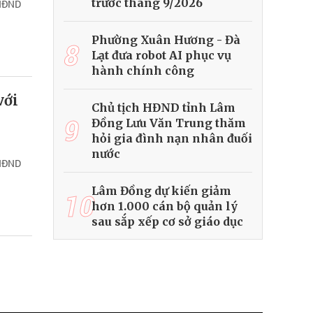
trước tháng 9/2026
 HĐND
Phường Xuân Hương - Đà
8
Lạt đưa robot AI phục vụ
hành chính công
với
Chủ tịch HĐND tỉnh Lâm
9
Đồng Lưu Văn Trung thăm
hỏi gia đình nạn nhân đuối
nước
 HĐND
Lâm Đồng dự kiến giảm
10
hơn 1.000 cán bộ quản lý
sau sắp xếp cơ sở giáo dục