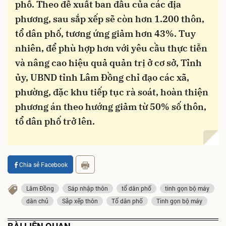
phố. Theo đề xuất ban đầu của các địa
phương, sau sắp xếp sẽ còn hơn 1.200 thôn,
tổ dân phố, tương ứng giảm hơn 43%. Tuy
nhiên, để phù hợp hơn với yêu cầu thực tiễn
và nâng cao hiệu quả quản trị ở cơ sở, Tỉnh
ủy, UBND tỉnh Lâm Đồng chỉ đạo các xã,
phường, đặc khu tiếp tục rà soát, hoàn thiện
phương án theo hướng giảm từ 50% số thôn,
tổ dân phố trở lên.
Chia sẻ Facebook
Lâm Đồng
Sáp nhập thôn
tổ dân phố
tinh gọn bộ máy
dân chủ
Sắp xếp thôn
Tổ dân phố
Tinh gọn bộ máy
BÀI LIÊN QUAN