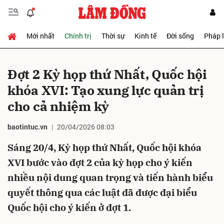
Mới nhất
Chính trị
Thời sự
Kinh tế
Đời sống
Pháp 
Gửi bình luận
Đợt 2 Kỳ họp thứ Nhất, Quốc hội
khóa XVI: Tạo xung lực quản trị
cho cả nhiệm kỳ
baotintuc.vn
20/04/2026 08:03
Sáng 20/4, Kỳ họp thứ Nhất, Quốc hội khóa
Hủy
Gửi
XVI bước vào đợt 2 của kỳ họp cho ý kiến
nhiều nội dung quan trọng và tiến hành biểu
quyết thông qua các luật đã được đại biểu
Quốc hội cho ý kiến ở đợt 1.