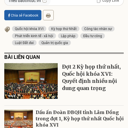
Copy Link
Theo baotintuc.vn
Chia sẻ Facebook
Quốc hội khóa XVI
Kỳ họp thứ Nhất
Công tác nhân sự
Phát triển kinh tế - xã hội
Lập pháp
Đầu tư công
Luật Đất đai
Quản trị quốc gia
BÀI LIÊN QUAN
Đợt 2 Kỳ họp thứ nhất,
Quốc hội khóa XVI:
Quyết định nhiều nội
dung quan trọng
Dấu ấn Ðoàn ÐBQH tỉnh Lâm Ðồng
trong đợt 1, Kỳ họp thứ nhất Quốc hội
khóa XVI