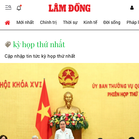
Mới nhất
Chính trị
Thời sự
Kinh tế
Đời sống
Pháp 
kỳ họp thứ nhất
Cập nhập tin tức kỳ họp thứ nhất