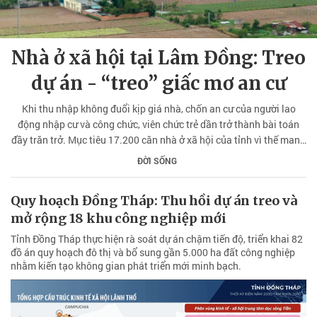
Nhà ở xã hội tại Lâm Đồng: Treo
dự án - “treo” giấc mơ an cư
Khi thu nhập không đuổi kịp giá nhà, chốn an cư của người lao
động nhập cư và công chức, viên chức trẻ dần trở thành bài toán
đầy trăn trở. Mục tiêu 17.200 căn nhà ở xã hội của tỉnh vì thế mang
theo niềm hi vọng và tính nhân văn rất lớn nên mỗi dự án chậm tiến
ĐỜI SỐNG
độ không chỉ làm giảm chỉ tiêu phát triển, mà còn gác lại ước mơ
của hàng ngàn gia đình trẻ.
Quy hoạch Đồng Tháp: Thu hồi dự án treo và
mở rộng 18 khu công nghiệp mới
Tỉnh Đồng Tháp thực hiện rà soát dự án chậm tiến độ, triển khai 82
đồ án quy hoạch đô thị và bổ sung gần 5.000 ha đất công nghiệp
nhằm kiến tạo không gian phát triển mới minh bạch.