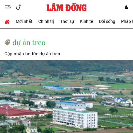
Mới nhất
Chính trị
Thời sự
Kinh tế
Đời sống
Pháp 
dự án treo
Cập nhập tin tức dự án treo