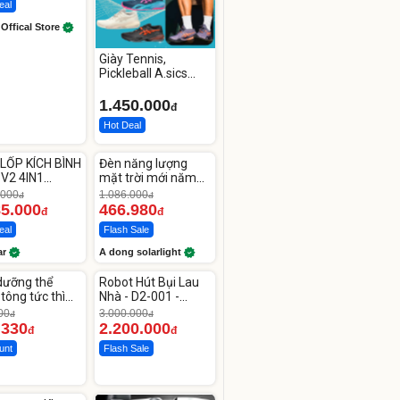
eal
 Offical Store
Giày Tennis,
Pickleball A.sics
Resolution X Đủ
Các Phối Màu
1.450.000
đ
Hot Deal
ute
Unmute
Video
Video
LỐP KÍCH BÌNH
Đèn năng lượng
Player
Player
-56%
is
is
 V2 4IN1
mặt trời mới năm
loading.
loading.
car
2026 có 120 viên
.000
1.086.000
đ
đ
00mAh
LED lớn
85.000
466.980
đ
đ
eal
Flash Sale
ar
A dong solarlight
ute
Unmute
Video
Video
dưỡng thể
Robot Hút Bụi Lau
Player
Player
-26%
is
is
tông tức thì
Nhà - D2-001 -
loading.
loading.
line Body
Thông Minh
00
3.000.000
đ
đ
.330
2.200.000
đ
đ
unt
Flash Sale
ute
Video