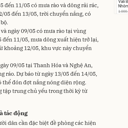
Vali
-17%
 đến 11/05 có mưa rào và dông rải rác,
Nhôm
20/2
1.000
2/05 đến 13/05, trời chuyển nắng, có
825
 bộ.
Flash
và ngày 09/05 có mưa rào tại vùng
 đến 11/05, mưa dông xuất hiện trở lại,
Từ khoảng 12/05, khu vực này chuyển
gày 09/05 tại Thanh Hóa và Nghệ An,
g ráo. Dự báo từ ngày 13/05 đến 14/05,
 thể đón đợt nắng nóng diện rộng.
 tập trung chủ yếu trong thời kỳ từ
và tác động
ời dân cần đặc biệt đề phòng các hiện