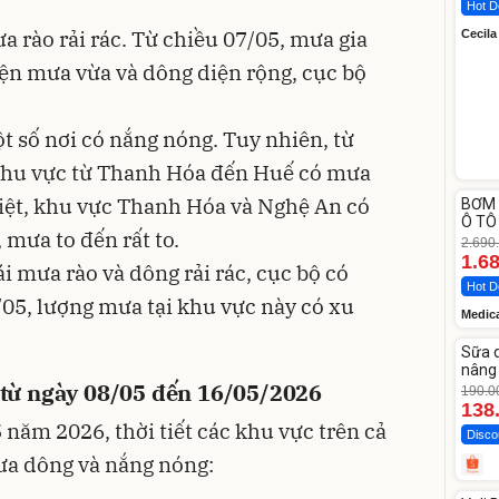
Hot D
 rào rải rác. Từ chiều 07/05, mưa gia
Cecila
iện mưa vừa và dông diện rộng, cục bộ
 số nơi có nắng nóng. Tuy nhiên, từ
 khu vực từ Thanh Hóa đến Huế có mưa
Unm
 biệt, khu vực Thanh Hóa và Nghệ An có
BƠM 
-37%
Ô TÔ
 mưa to đến rất to.
Medi
2.690
12.0
1.6
ái mưa rào và dông rải rác, cục bộ có
Hot D
05, lượng mưa tại khu vực này có xu
Medic
Unm
Sữa 
-27%
nâng 
t từ ngày 08/05 đến 16/05/2026
Vase
190.0
138
 năm 2026, thời tiết các khu vực trên cả
Disco
ưa dông và nắng nóng:
Unm