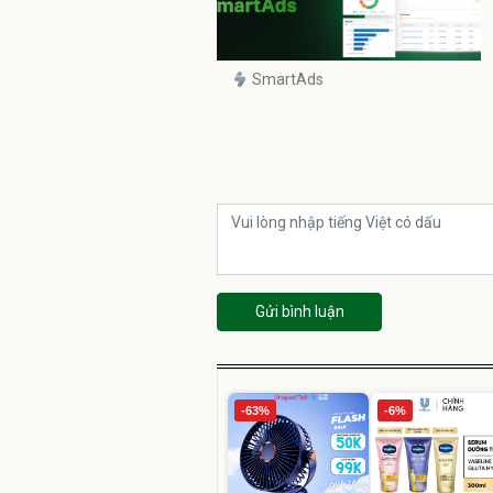
SmartAds
Gửi bình luận
-63%
-6%