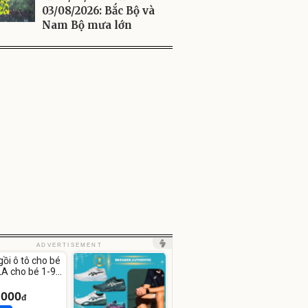
03/08/2026: Bắc Bộ và
Nam Bộ mưa lớn
ute
ADVERTISEMENT
Video
gồi ô tô cho bé
Player
is
A cho bé 1-9
loading.
.000
đ