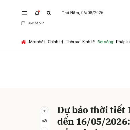
Thứ Năm,
06/08/2026
Đọc báo in
Gửi 
Mới nhất
Chính trị
Thời sự
Kinh tế
Đời sống
Pháp lu
Dự báo thời tiết
đến 16/05/2026: