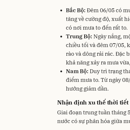
Bắc Bộ:
Đêm 06/05 có mưa
tăng về cường độ, xuất h
có nơi mưa to đến rất to.
Trung Bộ:
Ngày nắng, một
chiều tối và đêm 07/05,
rào và dông rải rác. Đặc
khả năng xảy ra mưa vừa,
Nam Bộ:
Duy trì trạng th
điểm mưa to. Từ ngày 08/
hướng giảm dần.
Nhận định xu thế thời tiế
Giai đoạn trung tuần tháng 5
nước có sự phân hóa giữa m