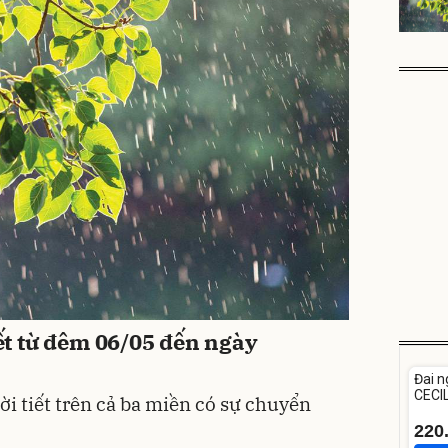
iết từ đêm 06/05 đến ngày
Unm
Đai n
CECIL
hời tiết trên cả ba miền có sự chuyển
tuổi
220