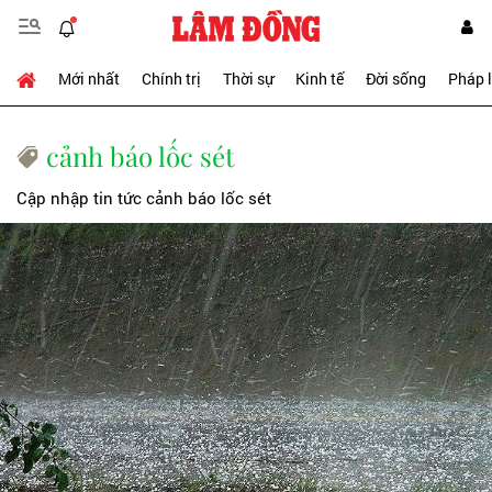
Mới nhất
Chính trị
Thời sự
Kinh tế
Đời sống
Pháp 
cảnh báo lốc sét
Cập nhập tin tức cảnh báo lốc sét