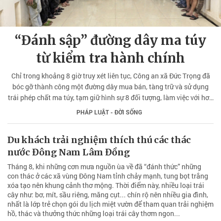
“Đánh sập” đường dây ma túy
từ kiểm tra hành chính
Chỉ trong khoảng 8 giờ truy xét liên tục, Công an xã Đức Trọng đã
bóc gỡ thành công một đường dây mua bán, tàng trữ và sử dụng
trái phép chất ma túy, tạm giữ hình sự 8 đối tượng, làm việc với hơn
30 trường hợp liên quan.
PHÁP LUẬT - ĐỜI SỐNG
Du khách trải nghiệm thích thú các thác
nước Đông Nam Lâm Đồng
Tháng 8, khi những cơn mưa nguồn ùa về đã “đánh thức” những
con thác ở các xã vùng Đông Nam tỉnh chảy mạnh, tung bọt trắng
xóa tạo nên khung cảnh thơ mộng. Thời điểm này, nhiều loại trái
cây như: bơ, mít, sầu riêng, măng cụt... chín rộ nên nhiều gia đình,
nhất là lớp trẻ chọn gói du lịch miệt vườn để tham quan trải nghiệm
hồ, thác và thưởng thức những loại trái cây thơm ngon...