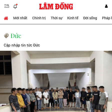
Mới nhất
Chính trị
Thời sự
Kinh tế
Đời sống
Pháp 
Đức
Cập nhập tin tức Đức