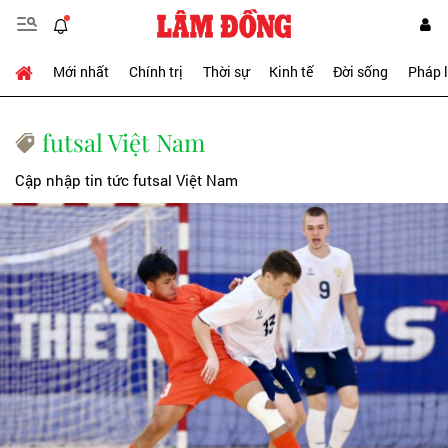
Mới nhất
Chính trị
Thời sự
Kinh tế
Đời sống
Pháp 
futsal Việt Nam
Cập nhập tin tức futsal Việt Nam