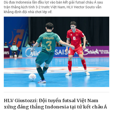
Dù đưa Indonesia lần đầu lọt vào bán kết giải futsal châu Á sau
trận thắng kịch tính 3-2 trước Việt Nam, HLV Hector Souto vẫn
khẳng định đội nhà chơi lép vế.
HLV Giustozzi: Đội tuyển futsal Việt Nam
xứng đáng thắng Indonesia tại tứ kết châu Á