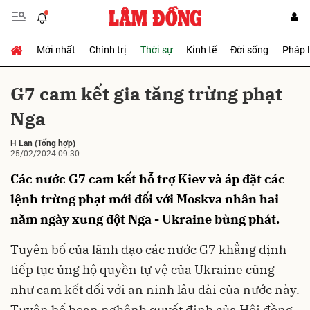
Mới nhất
Chính trị
Thời sự
Kinh tế
Đời sống
Pháp 
Gửi bình luận
G7 cam kết gia tăng trừng phạt
Nga
H Lan
(Tổng hợp)
25/02/2024 09:30
Các nước G7 cam kết hỗ trợ Kiev và áp đặt các
lệnh trừng phạt mới đối với Moskva nhân hai
Hủy
Gửi
năm ngày xung đột Nga - Ukraine bùng phát.
Tuyên bố của lãnh đạo các nước G7 khẳng định
tiếp tục ủng hộ quyền tự vệ của Ukraine cũng
như cam kết đối với an ninh lâu dài của nước này.
Tuyên bố hoan nghênh quyết định của Hội đồng