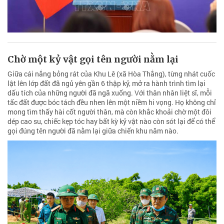
Chờ một kỷ vật gọi tên người nằm lại
Giữa cái nắng bỏng rát của Khu Lê (xã Hòa Thắng), từng nhát cuốc
lật lên lớp đất đã ngủ yên gần 6 thập kỷ, mở ra hành trình tìm lại
dấu tích của những người đã ngã xuống. Với thân nhân liệt sĩ, mỗi
tấc đất được bóc tách đều nhen lên một niềm hi vọng. Họ không chỉ
mong tìm thấy hài cốt người thân, mà còn khắc khoải chờ một đôi
dép cao su, chiếc kẹp tóc hay bất kỳ kỷ vật nào còn sót lại để có thể
gọi đúng tên người đã nằm lại giữa chiến khu năm nào.