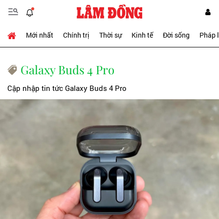
Mới nhất
Chính trị
Thời sự
Kinh tế
Đời sống
Pháp 
Galaxy Buds 4 Pro
Cập nhập tin tức Galaxy Buds 4 Pro