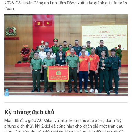
2026. Đội tuyển Công an tỉnh Lâm Đồng xuất sắc giành giải Ba toàn
đoàn.
Kỳ phùng địch thủ
Màn đối đầu giữa AC Milan và Inter Milan thực sự xứng danh “kỳ
phùng địch thủ”, khi 2 đội đã cống hiến cho khán giả một trận đấu
giàu cảm xúc, dù trận đấu chỉ có 2 bàn thắng chia đều cho mỗi đội.