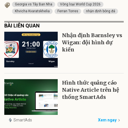
Georgia vs Tây Ban Nha
Vòng loại World Cup 2026
Khvicha Kvaratskhelia
Ferran Torres
nhận định bóng đá
BÀI LIÊN QUAN
Nhận định Barnsley vs
Wigan: đội hình dự
kiến
Hình thức quảng cáo
Native Article trên hệ
thống SmartAds
SmartAds
Xem ngay