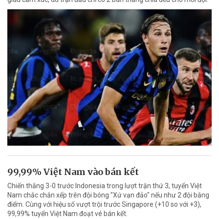
99,99% Việt Nam vào bán kết
Chiến thắng 3-0 trước Indonesia trong lượt trận thứ 3, tuyển Việt
Nam chắc chắn xếp trên đội bóng "Xứ vạn đảo" nếu như 2 đội bằng
điểm. Cùng với hiệu số vượt trội trước Singapore (+10 so với +3),
99,99% tuyển Việt Nam đoạt vé bán kết.