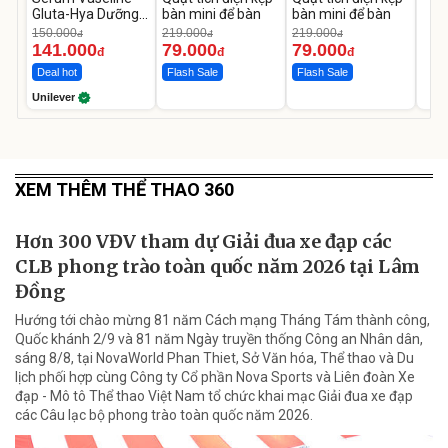
Gluta-Hya Dưỡng
bàn mini để bàn
bàn mini để bàn
Da Sáng Mịn Sau 7
150.000
219.000
219.000
đ
đ
đ
Ngày
141.000
79.000
79.000
đ
đ
đ
Deal hot
Flash Sale
Flash Sale
Unilever
XEM THÊM THỂ THAO 360
Hơn 300 VĐV tham dự Giải đua xe đạp các
CLB phong trào toàn quốc năm 2026 tại Lâm
Đồng
Hướng tới chào mừng 81 năm Cách mạng Tháng Tám thành công,
Quốc khánh 2/9 và 81 năm Ngày truyền thống Công an Nhân dân,
sáng 8/8, tại NovaWorld Phan Thiet, Sở Văn hóa, Thể thao và Du
lịch phối hợp cùng Công ty Cổ phần Nova Sports và Liên đoàn Xe
đạp - Mô tô Thể thao Việt Nam tổ chức khai mạc Giải đua xe đạp
các Câu lạc bộ phong trào toàn quốc năm 2026.