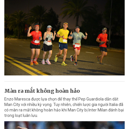
Màn ra mắt không hoàn hảo
Enzo Maresca được lựa chọn để thay thế Pep Guardiola dẫn dắt
Man City với nhiều kỳ vọng. Tuy nhiên, chiến lược gia người Italia đã
có màn ra mắt không hoàn hảo khi Man City bị Inter Milan đánh bại
trong loạt luân lưu.