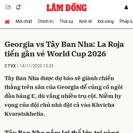
Mới nhất
Chính trị
Thời sự
Kinh tế
Đời sống
Pháp l
Gửi bình luận
Georgia vs Tây Ban Nha: La Roja
tiến gần vé World Cup 2026
CTVX
14/11/2025 13:33
Tây Ban Nha được dự báo sẽ giành chiến
thắng trên sân của Georgia để củng cố ngôi
Hủy
Gửi
đầu bảng E, dù vắng nhiều trụ cột. Niềm hy
vọng của đội chủ nhà đặt cả vào Khvicha
Kvaratskhelia.
Tây Ban Nha nắm lợi thế lớn tại vòng