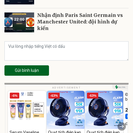
Nhận định Paris Saint Germain vs
Manchester United: đội hình dự
kiến
Gửi bình luận
U
ADVERTISEMENT
Đai 
-6%
-63%
-63%
bé 
1-9 
22
Hot 
Cecil
Serum Vaseline
Quạt tích điện kẹp
Quạt tích điện kẹp