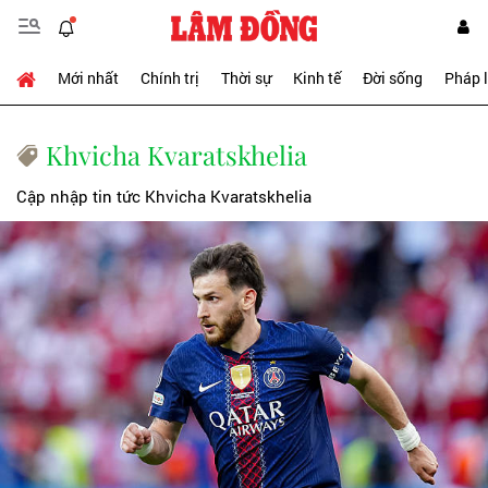
Mới nhất
Chính trị
Thời sự
Kinh tế
Đời sống
Pháp 
Khvicha Kvaratskhelia
Cập nhập tin tức Khvicha Kvaratskhelia