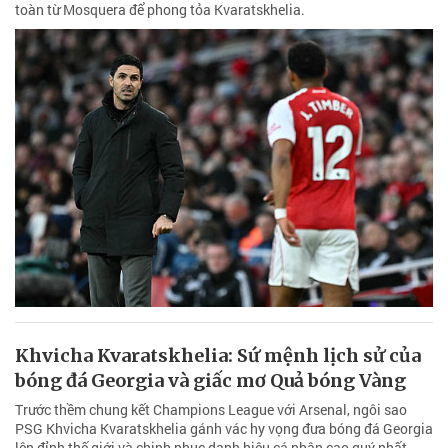
toàn từ Mosquera để phong tỏa Kvaratskhelia.
Khvicha Kvaratskhelia: Sứ mệnh lịch sử của
bóng đá Georgia và giấc mơ Quả bóng Vàng
Trước thềm chung kết Champions League với Arsenal, ngôi sao
PSG Khvicha Kvaratskhelia gánh vác hy vọng đưa bóng đá Georgia
lên đỉnh thế giới và chinh phục danh hiệu cá nhân cao quý nhất.