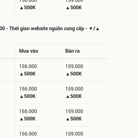
▲500K
▲500K
:00 - Thời gian website nguồn cung cấp - ▼/▲
Mua vào
Bán ra
156.000
159.000
▲500K
▲500K
156.000
159.000
▲500K
▲500K
156.000
159.000
▲500K
▲500K
156.000
159.000