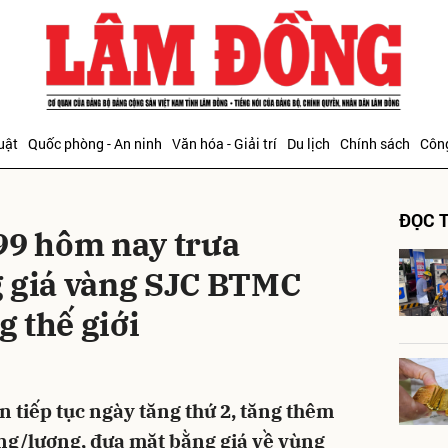
bình luận
uật
Quốc phòng - An ninh
Văn hóa - Giải trí
Du lịch
Chính sách
Công
ĐỌC T
99 hôm nay trưa
 giá vàng SJC BTMC
 thế giới
Hủy
G
 tiếp tục ngày tăng thứ 2, tăng thêm
ồng/lượng, đưa mặt bằng giá về vùng