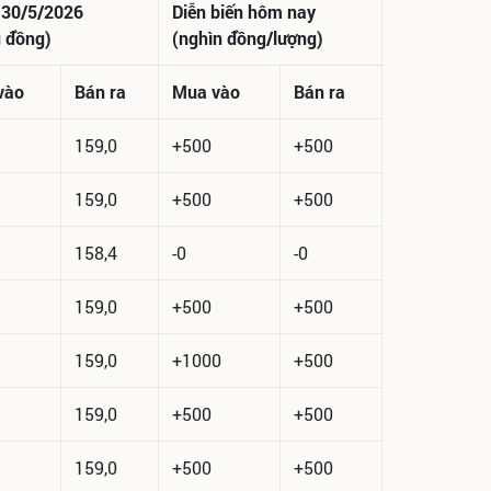
 30/5/2026
Diễn biến hôm nay
u đồng)
(nghìn đồng/lượng)
vào
Bán ra
Mua vào
Bán ra
159,0
+500
+500
159,0
+500
+500
158,4
-0
-0
159,0
+500
+500
159,0
+1000
+500
159,0
+500
+500
159,0
+500
+500