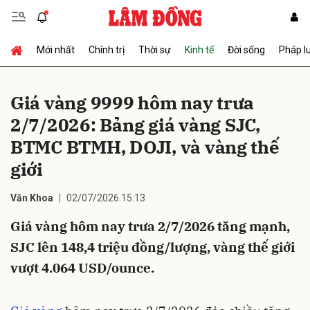
Mới nhất
Chính trị
Thời sự
Kinh tế
Đời sống
Pháp l
Gửi bình luận
Giá vàng 9999 hôm nay trưa
2/7/2026: Bảng giá vàng SJC,
BTMC BTMH, DOJI, và vàng thế
giới
Văn Khoa
02/07/2026 15:13
Hủy
Gửi
Giá vàng hôm nay trưa 2/7/2026 tăng mạnh,
SJC lên 148,4 triệu đồng/lượng, vàng thế giới
vượt 4.064 USD/ounce.