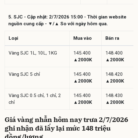
5. SJC - Cập nhật: 2/7/2026 15:00 - Thời gian website
nguồn cung cấp - ▼/▲ So với ngày hôm qua.
Loại
Mua vào
Bán ra
Vàng SJC 1L, 10L, 1KG
145.400
148.400
▲2000K
▲2000K
Vàng SJC 5 chỉ
145.400
148.420
▲2000K
▲2000K
Vàng SJC 0.5 chỉ, 1 chỉ, 2
145.400
148.430
chỉ
▲2000K
▲2000K
Giá vàng nhẫn hôm nay trưa 2/7/2026
ghi nhận đã lấy lại mức 148 triệu
đồng/lượng