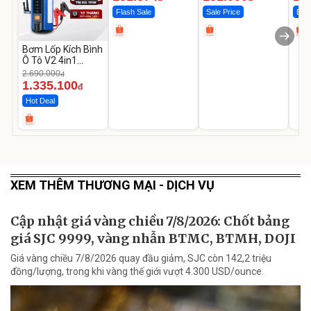
Flash Sale
Sale Price
Best
Bơm Lốp Kích Bình
Ô Tô V2 4in1
MEDICAR –
2.690.000
đ
12.000mAh
1.335.100
đ
Hot Deal
XEM THÊM THƯƠNG MẠI - DỊCH VỤ
Cập nhật giá vàng chiều 7/8/2026: Chốt bảng
giá SJC 9999, vàng nhẫn BTMC, BTMH, DOJI
Giá vàng chiều 7/8/2026 quay đầu giảm, SJC còn 142,2 triệu
đồng/lượng, trong khi vàng thế giới vượt 4.300 USD/ounce.