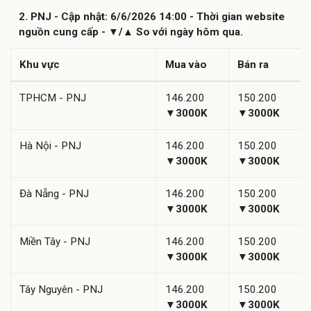
2. PNJ - Cập nhật: 6/6/2026 14:00 - Thời gian website
nguồn cung cấp - ▼/▲ So với ngày hôm qua.
Khu vực
Mua vào
Bán ra
TPHCM - PNJ
146.200
150.200
▼3000K
▼3000K
Hà Nội - PNJ
146.200
150.200
▼3000K
▼3000K
Đà Nẵng - PNJ
146.200
150.200
▼3000K
▼3000K
Miền Tây - PNJ
146.200
150.200
▼3000K
▼3000K
Tây Nguyên - PNJ
146.200
150.200
▼3000K
▼3000K