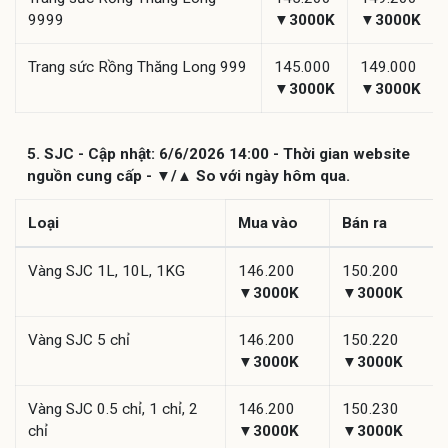
9999
▼3000K
▼3000K
Trang sức Rồng Thăng Long 999
145.000
149.000
▼3000K
▼3000K
5. SJC - Cập nhật: 6/6/2026 14:00 - Thời gian website
nguồn cung cấp - ▼/▲ So với ngày hôm qua.
Loại
Mua vào
Bán ra
Vàng SJC 1L, 10L, 1KG
146.200
150.200
▼3000K
▼3000K
Vàng SJC 5 chỉ
146.200
150.220
▼3000K
▼3000K
Vàng SJC 0.5 chỉ, 1 chỉ, 2
146.200
150.230
chỉ
▼3000K
▼3000K