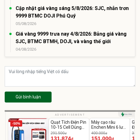
Cập nhật giá vàng sáng 5/8/2026: SJC, nhẫn trơn
9999 BTMC DOJI Phú Quý
05/08/2026
Giá vàng 9999 trưa nay 4/8/2026: Bảng giá vàng
SJC, BTMC BTMH, DOJI, và vàng thế giới
04/08/2026
Gửi bình luận
Unmute
Unmute
U
ADVERTISEMENT
Quạt Tích Điện Pin
Máy cạo râu
GEP
-50%
-54%
-62%
10-15 Cell Dùng
Enchen Mini 6 lưỡi
Đùi
Liên Tục 4-8H
dao kép mỏng
Cao
291.500
400.000
319.
đ
đ
131.874
151.000
14
đ
đ