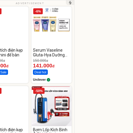
ADVERTISEMENT
-6%
tích điện kẹp
Serum Vaseline
ini để bàn
Gluta-Hya Dưỡng
Da Sáng Mịn Sau 7
00
150.000
đ
đ
Ngày
000
141.000
đ
đ
 Sale
Deal hot
Unilever
-50%
tích điện kẹp
Bơm Lốp Kích Bình