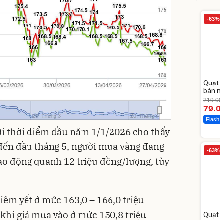
-63%
Quạt 
bàn m
219.0
79.
Flash
ới thời điểm đầu năm 1/1/2026 cho thấy
h đến đầu tháng 5, người mua vàng đang
-63%
ao động quanh 12 triệu đồng/lượng, tùy
niêm yết ở mức 163,0 – 166,0 triệu
khi giá mua vào ở mức 150,8 triệu
Quạt 