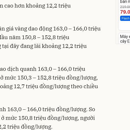
bàn m
n cao hơn khoảng 12,2 triệu
219.0
79.
Flash
n giá vàng dao động 163,0 – 166,0 triệu
Unm
đầu năm 150,8 – 152,8 triệu
Máy 
-28%
cây E
tại đây đang lãi khoảng 12,2 triệu
1855
3.000
2.1
Flash
iao dịch quanh 163,0 – 166,0 triệu
ở mức 150,3 – 152,8 triệu đồng/lượng,
oảng 12,7 triệu đồng/lượng theo chiều
h 163,0 – 166,0 triệu đồng/lượng. So
Bạt p
cấp, 
 ở mức 150,8 triệu đồng/lượng, người
lớp
392.0
325
,2 triệu đồng/lượng.