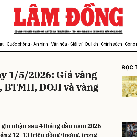
bình luận
ật
Quốc phòng - An ninh
Văn hóa - Giải trí
Du lịch
Chính sách
Công 
ĐỌC T
y 1/5/2026: Giá vàng
, BTMH, DOJI và vàng
Hủy
G
 ghi nhận sau 4 tháng đầu năm 2026
oảng 12–13 triệu đồng/lượng, trong