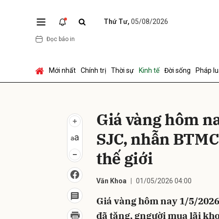
Thứ Tư,
05/08/2026
Đọc báo in
Gửi 
Mới nhất
Chính trị
Thời sự
Kinh tế
Đời sống
Pháp lu
Giá vàng hôm na
SJC, nhẫn BTMC
thế giới
Văn Khoa
01/05/2026 04:00
Giá vàng hôm nay 1/5/2026
đã tăng, gngười mua lãi kh