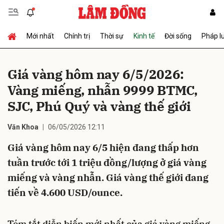
Mới nhất
Chính trị
Thời sự
Kinh tế
Đời sống
Pháp l
Gửi bình luận
Giá vàng hôm nay 6/5/2026:
Vàng miếng, nhẫn 9999 BTMC,
SJC, Phú Quý và vàng thế giới
Văn Khoa
06/05/2026 12:11
Giá vàng hôm nay 6/5 hiện đang thấp hơn
Hủy
Gửi
tuần trước tới 1 triệu đồng/lượng ở giá vàng
miếng và vàng nhẫn. Giá vàng thế giới đang
tiến về 4.600 USD/ounce.
Tóm tắt diễn biến mới nhất của giá vàng miếng