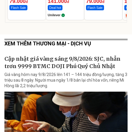
Ngày
12.
79.000
141.000
79.000
1.
đ
đ
đ
Flash Sale
Deal hot
Flash Sale
Hot 
Unilever
XEM THÊM THƯƠNG MẠI - DỊCH VỤ
Cập nhật giá vàng sáng 9/8/2026: SJC, nhẫn
trơn 9999 BTMC DOJI Phú Quý Chủ Nhật
Giá vàng hôm nay 9/8/2026 lên 141 – 144 triệu đồng/lượng, tăng 3
triệu sau 8 ngày. Người mua ngày 1/8 bán lại chỉ hòa vốn, riêng Mi
Hồng lãi 2,2 triệu/lượng.