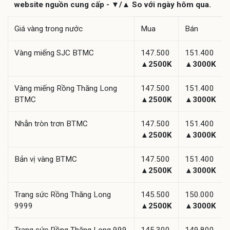
website nguồn cung cấp - ▼/▲ So với ngày hôm qua.
Giá vàng trong nước
Mua
Bán
Vàng miếng SJC BTMC
147.500
151.400
▲2500K
▲3000K
Vàng miếng Rồng Thăng Long
147.500
151.400
BTMC
▲2500K
▲3000K
Nhẫn tròn trơn BTMC
147.500
151.400
▲2500K
▲3000K
Bản vị vàng BTMC
147.500
151.400
▲2500K
▲3000K
Trang sức Rồng Thăng Long
145.500
150.000
9999
▲2500K
▲3000K
Trang sức Rồng Thăng Long 999
145.300
149.800