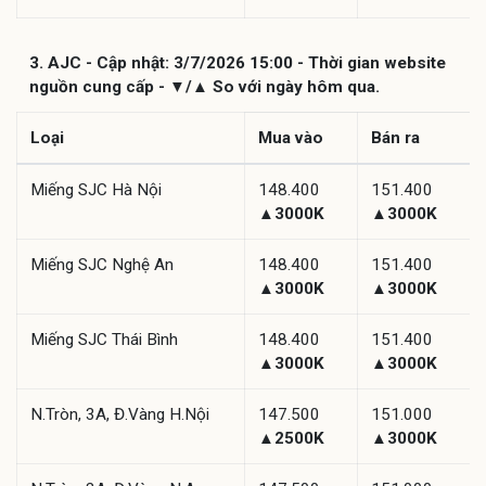
3. AJC - Cập nhật: 3/7/2026 15:00 - Thời gian website
nguồn cung cấp - ▼/▲ So với ngày hôm qua.
Loại
Mua vào
Bán ra
Miếng SJC Hà Nội
148.400
151.400
▲3000K
▲3000K
Miếng SJC Nghệ An
148.400
151.400
▲3000K
▲3000K
Miếng SJC Thái Bình
148.400
151.400
▲3000K
▲3000K
N.Tròn, 3A, Đ.Vàng H.Nội
147.500
151.000
▲2500K
▲3000K