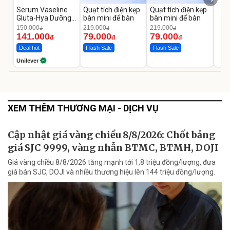
Serum Vaseline
Quạt tích điện kẹp
Quạt tích điện kẹp
Gluta-Hya Dưỡng
bàn mini để bàn
bàn mini để bàn
Da Sáng Mịn Sau 7
150.000
219.000
219.000
đ
đ
đ
Ngày
141.000
79.000
79.000
đ
đ
đ
Deal hot
Flash Sale
Flash Sale
Unilever
XEM THÊM THƯƠNG MẠI - DỊCH VỤ
Cập nhật giá vàng chiều 8/8/2026: Chốt bảng
giá SJC 9999, vàng nhẫn BTMC, BTMH, DOJI
Giá vàng chiều 8/8/2026 tăng mạnh tới 1,8 triệu đồng/lượng, đưa
giá bán SJC, DOJI và nhiều thương hiệu lên 144 triệu đồng/lượng.