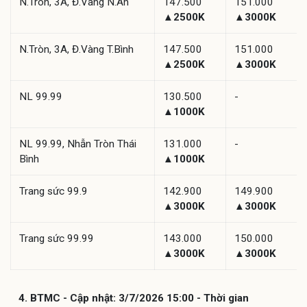
N.Tròn, 3A, Đ.Vàng N.An
147.500
151.000
▲2500K
▲3000K
N.Tròn, 3A, Đ.Vàng T.Bình
147.500
151.000
▲2500K
▲3000K
NL 99.99
130.500
-
▲1000K
NL 99.99, Nhẫn Tròn Thái
131.000
-
Bình
▲1000K
Trang sức 99.9
142.900
149.900
▲3000K
▲3000K
Trang sức 99.99
143.000
150.000
▲3000K
▲3000K
4. BTMC - Cập nhật: 3/7/2026 15:00 - Thời gian