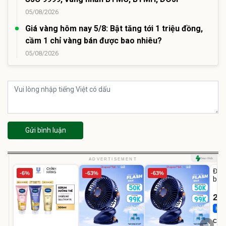
05/08/2026
Giá vàng hôm nay 5/8: Bật tăng tới 1 triệu đồng,
cầm 1 chỉ vàng bán được bao nhiêu?
05/08/2026
Gửi bình luận
U
ADVERTISEMENT
Đai 
-6%
-63%
-63%
bé 
1-9 
22
Hot 
Cecil