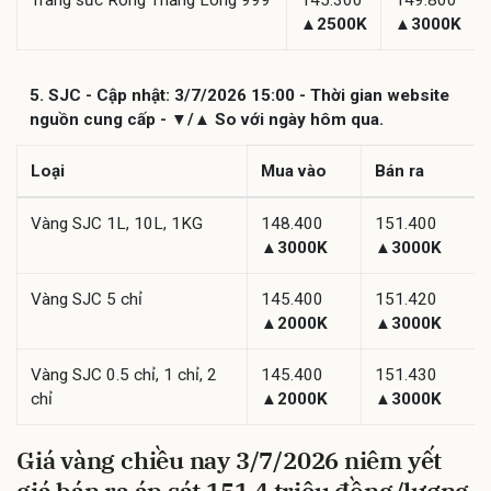
▲2500K
▲3000K
5. SJC - Cập nhật: 3/7/2026 15:00 - Thời gian website
nguồn cung cấp - ▼/▲ So với ngày hôm qua.
Loại
Mua vào
Bán ra
Vàng SJC 1L, 10L, 1KG
148.400
151.400
▲3000K
▲3000K
Vàng SJC 5 chỉ
145.400
151.420
▲2000K
▲3000K
Vàng SJC 0.5 chỉ, 1 chỉ, 2
145.400
151.430
chỉ
▲2000K
▲3000K
Giá vàng chiều nay 3/7/2026 niêm yết
giá bán ra áp sát 151,4 triệu đồng/lượng