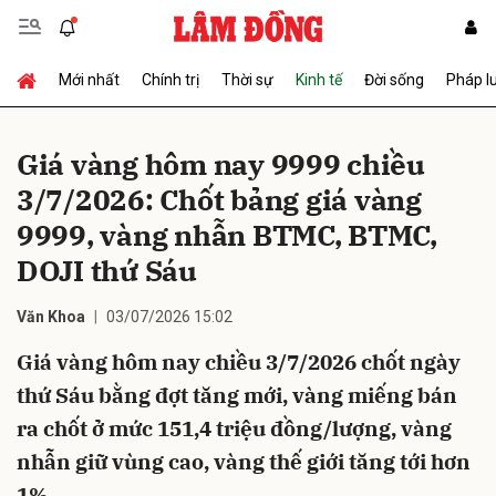
Mới nhất
Chính trị
Thời sự
Kinh tế
Đời sống
Pháp l
Gửi bình luận
Giá vàng hôm nay 9999 chiều
3/7/2026: Chốt bảng giá vàng
9999, vàng nhẫn BTMC, BTMC,
DOJI thứ Sáu
Văn Khoa
03/07/2026 15:02
Hủy
Gửi
Giá vàng hôm nay chiều 3/7/2026 chốt ngày
thứ Sáu bằng đợt tăng mới, vàng miếng bán
ra chốt ở mức 151,4 triệu đồng/lượng, vàng
nhẫn giữ vùng cao, vàng thế giới tăng tới hơn
1%.