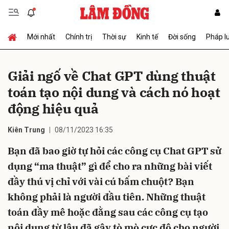
Mới nhất
Chính trị
Thời sự
Kinh tế
Đời sống
Pháp l
Gửi bình luận
Giải ngố về Chat GPT dùng thuật
toán tạo nội dung và cách nó hoạt
động hiệu quả
Kiên Trung
08/11/2023 16:35
Bạn đã bao giờ tự hỏi các công cụ Chat GPT sử
Hủy
Gửi
dụng “ma thuật” gì để cho ra những bài viết
đầy thú vị chỉ với vài cú bấm chuột? Bạn
không phải là người đầu tiên. Những thuật
toán đầy mê hoặc đằng sau các công cụ tạo
nội dung từ lâu đã gây tò mò cực độ cho người