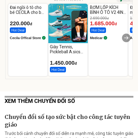
Unmute
Unmute
U
ADVERTISEMENT
Đai ngồi ô tô cho
BƠM LỐP KÍCH
Đèn
-37%
bé CECILA cho bé
BÌNH Ô TÔ V2 4IN1
mặt
1-9 tuổi
Medicar
202
2.690.000
1.08
đ
12.000mAh
LED
220.000
1.685.000
46
đ
đ
Hot Deal
Hot Deal
Flas
Cecila Offical Store
Medicar
A do
Giày Tennis,
Pickleball A.sics
Resolution X Đủ
Các Phối Màu
1.450.000
đ
Hot Deal
XEM THÊM CHUYỂN ĐỔI SỐ
Chuyển đổi số tạo sức bật cho công tác tuyên
giáo
Trước bối cảnh chuyển đổi số diễn ra mạnh mẽ, công tác tuyên giáo