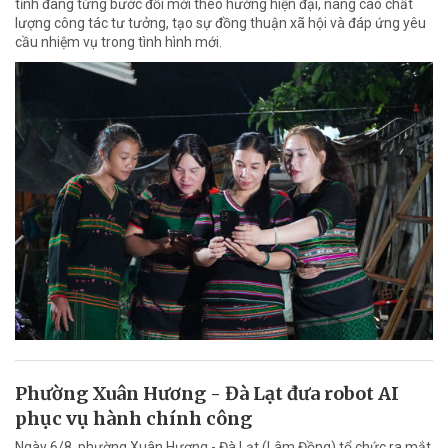
tỉnh đang từng bước đổi mới theo hướng hiện đại, nâng cao chất
lượng công tác tư tưởng, tạo sự đồng thuận xã hội và đáp ứng yêu
cầu nhiệm vụ trong tình hình mới.
Phường Xuân Hương - Đà Lạt đưa robot AI
phục vụ hành chính công
Ngày 6/8, phường Xuân Hương - Đà Lạt (Lâm Đồng) tổ chức ra mắt