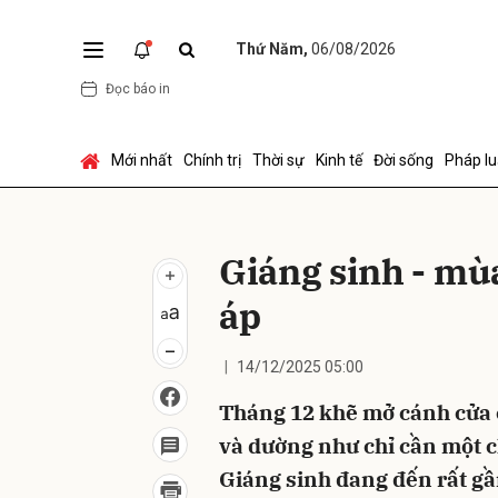
Thứ Năm,
06/08/2026
Đọc báo in
Gửi 
Mới nhất
Chính trị
Thời sự
Kinh tế
Đời sống
Pháp lu
Giáng sinh - mù
áp
14/12/2025 05:00
Tháng 12 khẽ mở cánh cửa 
và dường như chỉ cần một c
Giáng sinh đang đến rất gầ