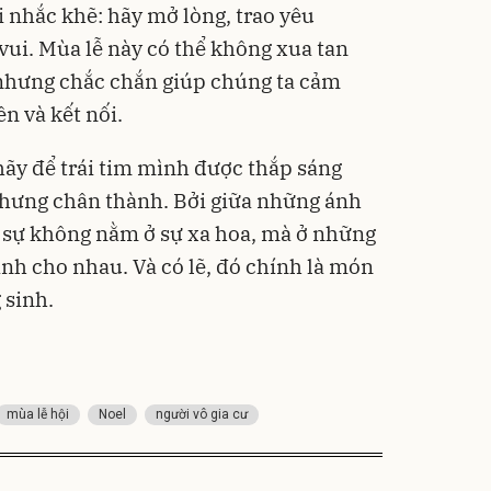
i nhắc khẽ: hãy mở lòng, trao yêu
vui. Mùa lễ này có thể không xua tan
 nhưng chắc chắn giúp chúng ta cảm
ên và kết nối.
hãy để trái tim mình được thắp sáng
hưng chân thành. Bởi giữa những ánh
ật sự không nằm ở sự xa hoa, mà ở những
h cho nhau. Và có lẽ, đó chính là món
 sinh.
mùa lễ hội
Noel
người vô gia cư