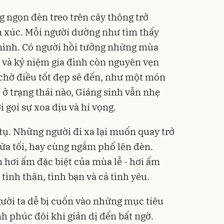
Flash
g ngọn đèn treo trên cây thông trở
m xúc. Mỗi người dường như tìm thấy
mình. Có người hồi tưởng những mùa
i và kỷ niệm gia đình còn nguyên vẹn
chờ điều tốt đẹp sẽ đến, như một món
 ở trạng thái nào, Giáng sinh vẫn nhẹ
 gọi sự xoa dịu và hi vọng.
tụ. Những người đi xa lại muốn quay trở
bữa tối, hay cùng ngắm phố lên đèn.
 hơi ấm đặc biệt của mùa lễ - hơi ấm
 tình thân, tình bạn và cả tình yêu.
gười ta dễ bị cuốn vào những mục tiêu
h phúc đôi khi giản dị đến bất ngờ.