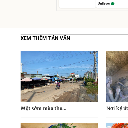
Unilever
XEM THÊM TẢN VĂN
Một sớm mùa thu…
Nơi ký ứ