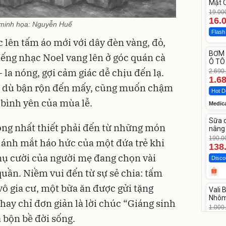
Mặt 
LOTU
19.00
Cott
16.
minh họa: Nguyễn Huế
Flash
lên tấm áo mới với dây đèn vàng, đỏ,
Unm
BƠM 
iếng nhạc Noel vang lên ở góc quán cà
-37%
Ô TÔ
Medi
 la nóng, gợi cảm giác dễ chịu đến lạ.
2.690
12.0
1.6
a, dù bận rộn đến mấy, cũng muốn chậm
Hot D
 bình yên của mùa lễ.
Medic
Unm
Sữa 
-27%
ông nhất thiết phải đến từ những món
nâng 
Vase
190.0
là ánh mắt háo hức của một đứa trẻ khi
138
 nụ cười của người mẹ đang chọn vài
Disco
uần. Niềm vui đến từ sự sẻ chia: tấm
Unm
ô gia cư, một bữa ăn được gửi tặng
Vali
-17%
Nhôm
ay chỉ đơn giản là lời chúc “Giáng sinh
20/2
1.000
825
 bộn bề đời sống.