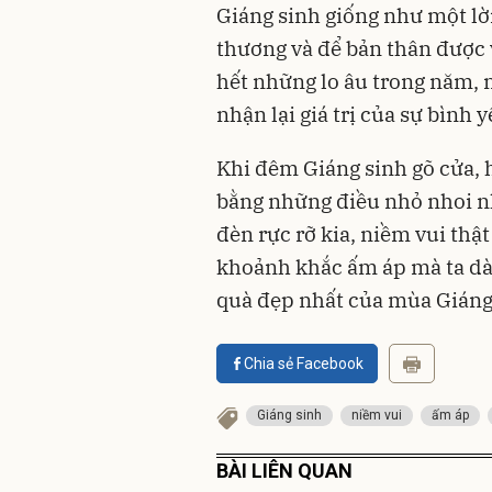
Giáng sinh giống như một lờ
thương và để bản thân được 
hết những lo âu trong năm,
nhận lại giá trị của sự bình y
Khi đêm Giáng sinh gõ cửa, 
bằng những điều nhỏ nhoi n
đèn rực rỡ kia, niềm vui th
khoảnh khắc ấm áp mà ta dàn
quà đẹp nhất của mùa Giáng
Chia sẻ Facebook
Giáng sinh
niềm vui
ấm áp
BÀI LIÊN QUAN