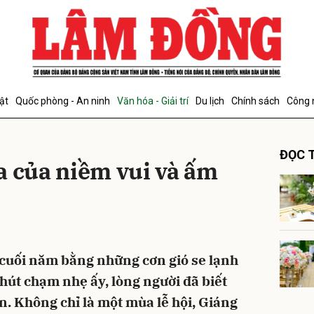
bình luận
ật
Quốc phòng - An ninh
Văn hóa - Giải trí
Du lịch
Chính sách
Công 
ĐỌC T
a của niềm vui và ấm
Hủy
G
cuối năm bằng những cơn gió se lạnh
hút chạm nhẹ ấy, lòng người đã biết
n. Không chỉ là một mùa lễ hội, Giáng