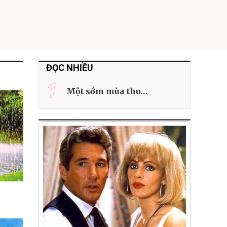
G-FORCE VIETNA
ĐỌC NHIỀU
1
Một sớm mùa thu…