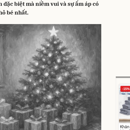
n đặc biệt mà niềm vui và sự ấm áp có
hỏ bé nhất.
-15%
Khăn 