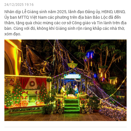
24/12/2025 19:16
Nhân dịp Lễ Giáng sinh năm 2025, lãnh đạo Đảng ủy, HĐND, UBND,
Ủy ban MTTQ Việt Nam các phường trên địa bàn Bảo Lộc đã đến
thăm, tặng quà chúc mừng các cơ sở Công giáo và Tin lành trên địa
bàn. Cùng với đó, không khí Giáng sinh rộn ràng khắp các nhà thờ,
xóm đạo.