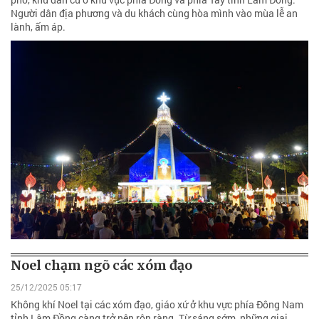
Người dân địa phương và du khách cùng hòa mình vào mùa lễ an
lành, ấm áp.
Noel chạm ngõ các xóm đạo
25/12/2025 05:17
Không khí Noel tại các xóm đạo, giáo xứ ở khu vực phía Đông Nam
tỉnh Lâm Đồng càng trở nên rộn ràng. Từ sáng sớm, những giai