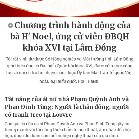
Chương trình hành động của
bà H' Noel, ứng cử viên ĐBQH
khóa XVI tại Lâm Đồng
Tôi rất vinh dự được Sở Nông nghiệp và Môi trường tỉnh Lâm Đồng
giới thiệu ứng cử Đại biểu Quốc hội khóa XVI, được cử tri nơi công
tác và nơi cư trú tín nhiệm cao, được Ủy ban Mặt trận Tổ quốc Việt
Nam tỉnh Lâm Đồng lựa chọn, được Hội đồng bầu cử tỉnh Lâm
ĐOÀN ĐẠI BIỂU QUỐC HỘI - HĐND
Đồng giới thiệu về ứng cử ĐBQH tại đơn vị Bầu cử số 4.
Tài năng của ái nữ nhà Phạm Quỳnh Anh và
Phan Đinh Tùng: Người là thần đồng, người
có tranh treo tại Louvre
Con gái cả của ca sĩ Phạm Quỳnh Anh và Phan Đinh Tùng gây ấn
tượng mạnh với tài năng thiên bẩm từ học thuật, âm nhạc đến hội
họa, được dự đoán sớm nối nghiệp nghệ thuật của gia đình.