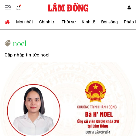
Mới nhất
Chính trị
Thời sự
Kinh tế
Đời sống
Pháp 
noel
Cập nhập tin tức noel