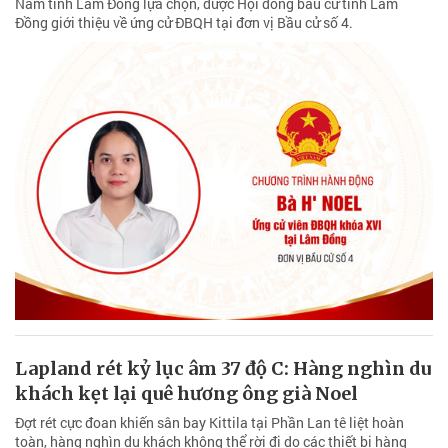
Nam tỉnh Lâm Đồng lựa chọn, được Hội đồng bầu cử tỉnh Lâm
Đồng giới thiệu về ứng cử ĐBQH tại đơn vị Bầu cử số 4.
Lapland rét kỷ lục âm 37 độ C: Hàng nghìn du
khách kẹt lại quê hương ông già Noel
Đợt rét cực đoan khiến sân bay Kittila tại Phần Lan tê liệt hoàn
toàn, hàng nghìn du khách không thể rời đi do các thiết bị hàng