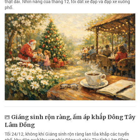
thật dài. Nhìn nắng của tháng 12, tôi dắt xe đạp và đạp xe xuống
phố.
Giáng sinh rộn ràng, ấm áp khắp Đông Tây
Lâm Đồng
Tối 24/12, không khí Giáng sinh rộn ràng lan tỏa khắp các tuyến
phố, khu dân cư ở khu vực phía Đông và phía Tây tỉnh Lâm Đồng.