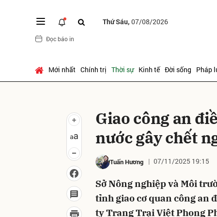
Thứ Sáu,
07/08/2026
Đọc báo in
Gửi 
Mới nhất
Chính trị
Thời sự
Kinh tế
Đời sống
Pháp l
Giao công an điề
nước gây chết n
07/11/2025 19:15
Tuấn Hương
Sở Nông nghiệp và Môi tr
tỉnh giao cơ quan công an 
ty Trang Trại Việt Phong Ph