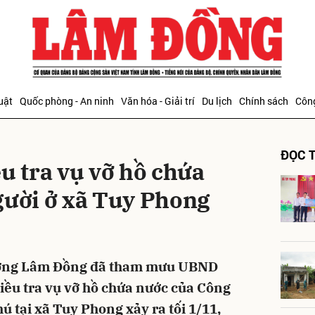
bình luận
uật
Quốc phòng - An ninh
Văn hóa - Giải trí
Du lịch
Chính sách
Công
ĐỌC T
u tra vụ vỡ hồ chứa
gười ở xã Tuy Phong
Hủy
G
ường Lâm Đồng đã tham mưu UBND
điều tra vụ vỡ hồ chứa nước của Công
ú tại xã Tuy Phong xảy ra tối 1/11,