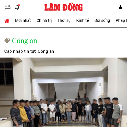
Mới nhất
Chính trị
Thời sự
Kinh tế
Đời sống
Pháp 
Công an
Cập nhập tin tức Công an