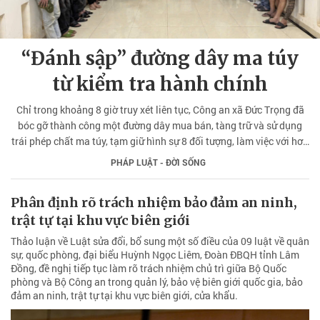
“Đánh sập” đường dây ma túy
từ kiểm tra hành chính
Chỉ trong khoảng 8 giờ truy xét liên tục, Công an xã Đức Trọng đã
bóc gỡ thành công một đường dây mua bán, tàng trữ và sử dụng
trái phép chất ma túy, tạm giữ hình sự 8 đối tượng, làm việc với hơn
30 trường hợp liên quan.
PHÁP LUẬT - ĐỜI SỐNG
Phân định rõ trách nhiệm bảo đảm an ninh,
trật tự tại khu vực biên giới
Thảo luận về Luật sửa đổi, bổ sung một số điều của 09 luật về quân
sự, quốc phòng, đại biểu Huỳnh Ngọc Liêm, Đoàn ĐBQH tỉnh Lâm
Đồng, đề nghị tiếp tục làm rõ trách nhiệm chủ trì giữa Bộ Quốc
phòng và Bộ Công an trong quản lý, bảo vệ biên giới quốc gia, bảo
đảm an ninh, trật tự tại khu vực biên giới, cửa khẩu.